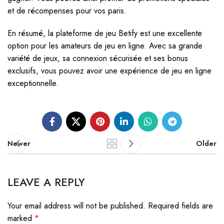
et de récompenses pour vos paris.
En résumé, la plateforme de jeu Betify est une excellente
option pour les amateurs de jeu en ligne. Avec sa grande
variété de jeux, sa connexion sécurisée et ses bonus
exclusifs, vous pouvez avoir une expérience de jeu en ligne
exceptionnelle.
Newer
Older
LEAVE A REPLY
Your email address will not be published.
Required fields are
marked
*