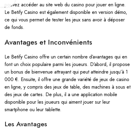
pouvez accéder au site web du casino pour jouer en ligne.
Le Betify Casino est également disponible en version démo,
ce qui vous permet de tester les jeux sans avoir à déposer
de fonds.
Avantages et Inconvénients
Le Betify Casino offre un certain nombre d’avantages qui en
font un choix populaire parmi les joueurs. D’abord, il propose
un bonus de bienvenue attrayant qui peut atteindre jusqu’à 1
000 €. Ensuite, il offre une grande variété de jeux de casino
en ligne, y compris des jeux de table, des machines à sous et
des jeux de cartes. De plus, il a une application mobile
disponible pour les joueurs qui aiment jouer sur leur
smartphone ou leur tablette.
Les Avantages