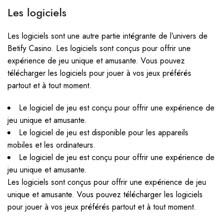
Les logiciels
Les logiciels sont une autre partie intégrante de l’univers de
Betify Casino. Les logiciels sont conçus pour offrir une
expérience de jeu unique et amusante. Vous pouvez
télécharger les logiciels pour jouer à vos jeux préférés
partout et à tout moment.
Le logiciel de jeu est conçu pour offrir une expérience de
jeu unique et amusante.
Le logiciel de jeu est disponible pour les appareils
mobiles et les ordinateurs.
Le logiciel de jeu est conçu pour offrir une expérience de
jeu unique et amusante.
Les logiciels sont conçus pour offrir une expérience de jeu
unique et amusante. Vous pouvez télécharger les logiciels
pour jouer à vos jeux préférés partout et à tout moment.