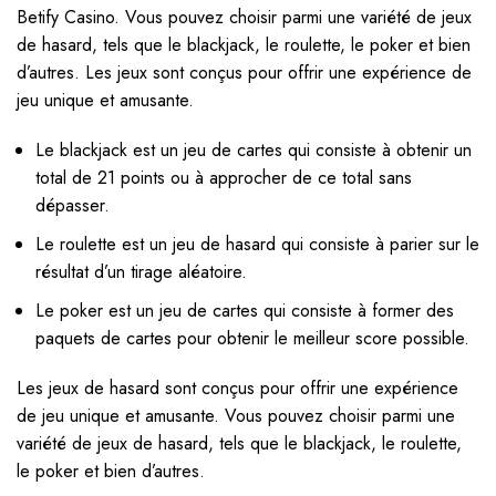
Betify Casino. Vous pouvez choisir parmi une variété de jeux
de hasard, tels que le blackjack, le roulette, le poker et bien
d’autres. Les jeux sont conçus pour offrir une expérience de
jeu unique et amusante.
Le blackjack est un jeu de cartes qui consiste à obtenir un
total de 21 points ou à approcher de ce total sans
dépasser.
Le roulette est un jeu de hasard qui consiste à parier sur le
résultat d’un tirage aléatoire.
Le poker est un jeu de cartes qui consiste à former des
paquets de cartes pour obtenir le meilleur score possible.
Les jeux de hasard sont conçus pour offrir une expérience
de jeu unique et amusante. Vous pouvez choisir parmi une
variété de jeux de hasard, tels que le blackjack, le roulette,
le poker et bien d’autres.