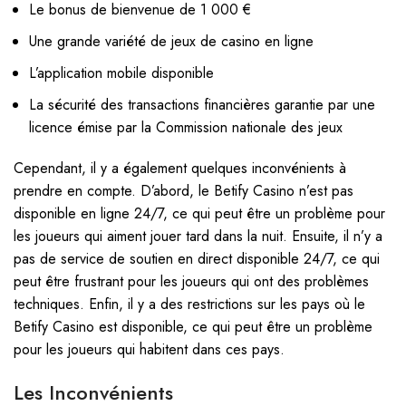
Le bonus de bienvenue de 1 000 €
Une grande variété de jeux de casino en ligne
L’application mobile disponible
La sécurité des transactions financières garantie par une
licence émise par la Commission nationale des jeux
Cependant, il y a également quelques inconvénients à
prendre en compte. D’abord, le Betify Casino n’est pas
disponible en ligne 24/7, ce qui peut être un problème pour
les joueurs qui aiment jouer tard dans la nuit. Ensuite, il n’y a
pas de service de soutien en direct disponible 24/7, ce qui
peut être frustrant pour les joueurs qui ont des problèmes
techniques. Enfin, il y a des restrictions sur les pays où le
Betify Casino est disponible, ce qui peut être un problème
pour les joueurs qui habitent dans ces pays.
Les Inconvénients