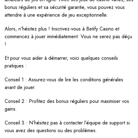
bonus réguliers et sa sécurité garantie, vous pouvez vous
attendre à une expérience de jeu exceptionnelle.
Alors, n’hésitez plus ! Inscrivez-vous à Betify Casino et
commencez à jouer immédiatement. Vous ne serez pas déçu
!
Et pour vous aider à démarrer, voici quelques conseils
pratiques :
Conseil 1 : Assurez-vous de lire les conditions générales
avant de jouer.
Conseil 2 : Profitez des bonus réguliers pour maximiser vos
gains.
Conseil 3 : N’hésitez pas à contacter l’équipe de support si
vous avez des questions ou des problèmes.