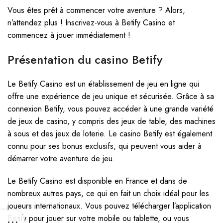
Vous êtes prêt à commencer votre aventure ? Alors,
n’attendez plus ! Inscrivez-vous à Betify Casino et
commencez à jouer immédiatement !
Présentation du casino Betify
Le Betify Casino est un établissement de jeu en ligne qui
offre une expérience de jeu unique et sécurisée. Grâce à sa
connexion Betify, vous pouvez accéder à une grande variété
de jeux de casino, y compris des jeux de table, des machines
à sous et des jeux de loterie. Le casino Betify est également
connu pour ses bonus exclusifs, qui peuvent vous aider à
démarrer votre aventure de jeu.
Le Betify Casino est disponible en France et dans de
nombreux autres pays, ce qui en fait un choix idéal pour les
joueurs internationaux. Vous pouvez télécharger l’application
Betify pour jouer sur votre mobile ou tablette, ou vous