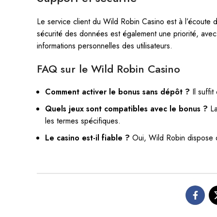
Le service client du Wild Robin Casino est à l’écoute d
sécurité des données est également une priorité, avec
informations personnelles des utilisateurs.
FAQ sur le Wild Robin Casino
Comment activer le bonus sans dépôt ?
Il suffi
Quels jeux sont compatibles avec le bonus ?
La
les termes spécifiques.
Le casino est-il fiable ?
Oui, Wild Robin dispose d’