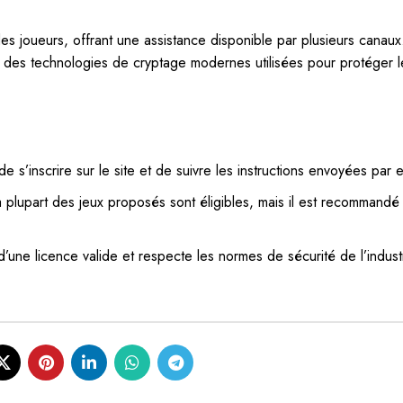
es joueurs, offrant une assistance disponible par plusieurs canaux
 des technologies de cryptage modernes utilisées pour protéger l
t de s’inscrire sur le site et de suivre les instructions envoyées par e
 plupart des jeux proposés sont éligibles, mais il est recommandé 
une licence valide et respecte les normes de sécurité de l’industr