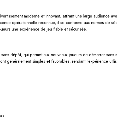
ertissement moderne et innovant, attirant une large audience ave
licence opérationnelle reconnue, il se conforme aux normes de séc
joueurs une expérience de jeu fiable et sécurisée.
us sans dépôt, qui permet aux nouveaux joueurs de démarrer sans 
ont généralement simples et favorables, rendant l’expérience utilis
urs.