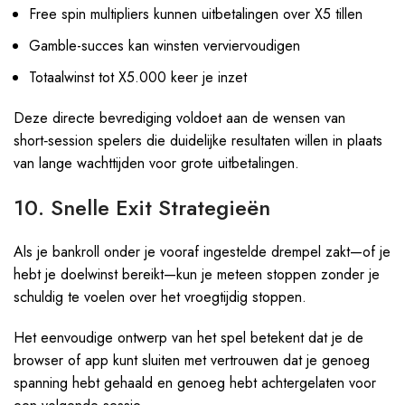
Free spin multipliers kunnen uitbetalingen over X5 tillen
Gamble-succes kan winsten verviervoudigen
Totaalwinst tot X5.000 keer je inzet
Deze directe bevrediging voldoet aan de wensen van
short‑session spelers die duidelijke resultaten willen in plaats
van lange wachttijden voor grote uitbetalingen.
10. Snelle Exit Strategieën
Als je bankroll onder je vooraf ingestelde drempel zakt—of je
hebt je doelwinst bereikt—kun je meteen stoppen zonder je
schuldig te voelen over het vroegtijdig stoppen.
Het eenvoudige ontwerp van het spel betekent dat je de
browser of app kunt sluiten met vertrouwen dat je genoeg
spanning hebt gehaald en genoeg hebt achtergelaten voor