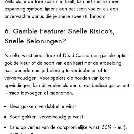
Zelfs als je de free spins niet haalt, kan het zien van een
expanding symbool tijdens een basisspin voelen als een
onverwachte bonus die je snelle speelstijl beloont.
6. Gamble Feature: Snelle Risico’s,
Snelle Beloningen?
Na elke winst biedt Book of Dead Casino een gamble-optie:
gok de kleur of de soort van een kaart met de afbeelding
naar beneden om je beloning te verdubbelen of te
verviervoudigen. Voor spelers die houden van korte
opwindingen, kan dit voelen als een direct beslissingsmoment
—risico toevoegen of meenemen.
Kleur gokken: verdubbel je winst
Soort gokken: verviervoudig je winst
Kans op verlies van de oorspronkelijke winst: 50% (kleur),