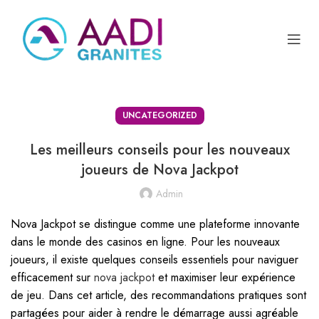
UNCATEGORIZED
Les meilleurs conseils pour les nouveaux
joueurs de Nova Jackpot
Admin
Nova Jackpot se distingue comme une plateforme innovante
dans le monde des casinos en ligne. Pour les nouveaux
joueurs, il existe quelques conseils essentiels pour naviguer
efficacement sur
nova jackpot
et maximiser leur expérience
de jeu. Dans cet article, des recommandations pratiques sont
partagées pour aider à rendre le démarrage aussi agréable