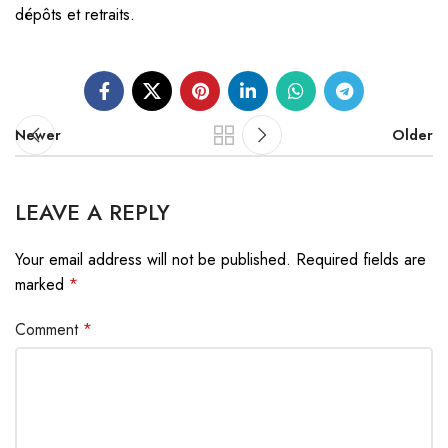
dépôts et retraits.
Newer
Older
LEAVE A REPLY
Your email address will not be published.
Required fields are
marked
*
Comment
*