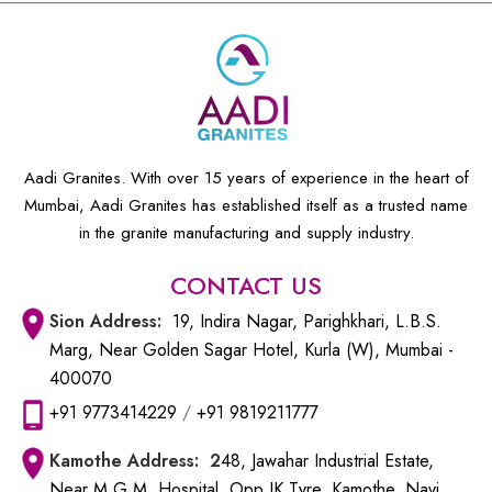
Aadi Granites. With over 15 years of experience in the heart of
Mumbai, Aadi Granites has established itself as a trusted name
in the granite manufacturing and supply industry.
CONTACT US
Sion
Address:
19, Indira Nagar, Parighkhari, L.B.S.
Marg, Near Golden Sagar Hotel, Kurla (W), Mumbai -
400070
+91 9773414229
/
+91 9819211777
Kamothe
Address: 2
48, Jawahar Industrial Estate,
Near M.G.M. Hospital, Opp JK Tyre, Kamothe, Navi