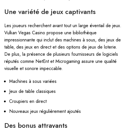
Une variété de jeux captivants
Les joueurs recherchent avant tout un large éventail de jeux.
Vulkan Vegas Casino propose une bibliothèque
impressionnante qui inclut des machines à sous, des jeux de
table, des jeux en direct et des options de jeux de loterie.
De plus, la présence de plusieurs fournisseurs de logiciels
réputés comme NetEnt et Microgaming assure une qualité
visuelle et sonore impeccable.
Machines à sous variées
Jeux de table classiques
Croupiers en direct
Nouveaux jeux régulièrement ajoutés
Des bonus attrayants