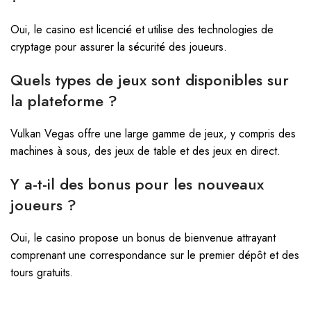
Oui, le casino est licencié et utilise des technologies de
cryptage pour assurer la sécurité des joueurs.
Quels types de jeux sont disponibles sur
la plateforme ?
Vulkan Vegas offre une large gamme de jeux, y compris des
machines à sous, des jeux de table et des jeux en direct.
Y a-t-il des bonus pour les nouveaux
joueurs ?
Oui, le casino propose un bonus de bienvenue attrayant
comprenant une correspondance sur le premier dépôt et des
tours gratuits.