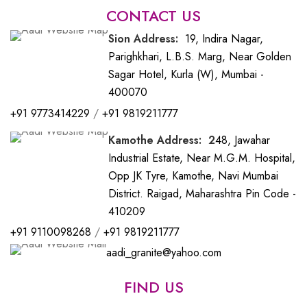
CONTACT US
Sion
Address:
19, Indira Nagar,
Parighkhari, L.B.S. Marg, Near Golden
Sagar Hotel, Kurla (W), Mumbai -
400070
+91 9773414229
/
+91 9819211777
Kamothe
Address: 2
48, Jawahar
Industrial Estate, Near M.G.M. Hospital,
Opp JK Tyre, Kamothe, Navi Mumbai
District. Raigad, Maharashtra Pin Code -
410209
+91 9110098268
/
+91 9819211777
aadi_granite@yahoo.com
FIND US