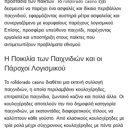
προστασία των παικτών. Το
rolldorado casino
έχει
δεσμευτεί να παρέχει ένα ασφαλές και δίκαιο περιβάλλον
παιχνιδιού, εφαρμόζοντας αυστηρά μέτρα ασφαλείας και
συνεργαζόμενο με κορυφαίους παρόχους λογισμικού.
Επίσης, προσφέρει υπεύθυνο παιχνίδι, παρέχοντας
εργαλεία και υποστήριξη στους παίκτες που
αντιμετωπίζουν προβλήματα εθισμού.
Η Ποικιλία των Παιχνιδιών και οι
Πάροχοι Λογισμικού
Το
rolldorado casino
διαθέτει μια εκτενή συλλογή
παιχνιδιών, η οποία περιλαμβάνει κουλοχέρηδες,
επιτραπέζια παιχνίδια, ζωντανό καζίνο και πολλά άλλα. Οι
κουλοχέρηδες αποτελούν την πιο δημοφιλή κατηγορία
παιχνιδιών, με εκατοντάδες διαφορετικούς τίτλους να
καλύπτουν κάθε γούστο. Από κλασικούς κουλοχέρηδες με
τρία ρολά μέχρι σύγχρονους κουλοχέρηδες με πέντε ρολά