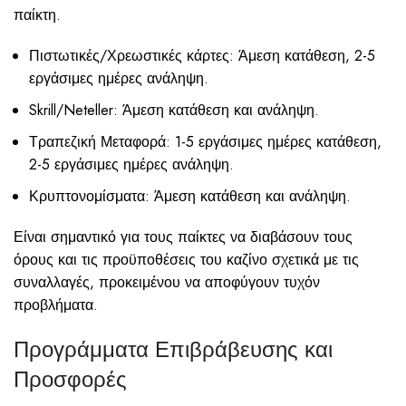
παίκτη.
Πιστωτικές/Χρεωστικές κάρτες: Άμεση κατάθεση, 2-5
εργάσιμες ημέρες ανάληψη.
Skrill/Neteller: Άμεση κατάθεση και ανάληψη.
Τραπεζική Μεταφορά: 1-5 εργάσιμες ημέρες κατάθεση,
2-5 εργάσιμες ημέρες ανάληψη.
Κρυπτονομίσματα: Άμεση κατάθεση και ανάληψη.
Είναι σημαντικό για τους παίκτες να διαβάσουν τους
όρους και τις προϋποθέσεις του καζίνο σχετικά με τις
συναλλαγές, προκειμένου να αποφύγουν τυχόν
προβλήματα.
Προγράμματα Επιβράβευσης και
Προσφορές