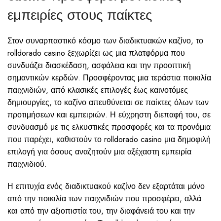
εμπειρίες στους παίκτες
Στον συναρπαστικό κόσμο των διαδικτυακών καζίνο, το
rolldorado casino
ξεχωρίζει ως μια πλατφόρμα που
συνδυάζει διασκέδαση, ασφάλεια και την προοπτική
σημαντικών κερδών. Προσφέροντας μια τεράστια ποικιλία
παιχνιδιών, από κλασικές επιλογές έως καινοτόμες
δημιουργίες, το καζίνο απευθύνεται σε παίκτες όλων των
προτιμήσεων και εμπειριών. Η εύχρηστη διεπαφή του, σε
συνδυασμό με τις ελκυστικές προσφορές και τα προνόμια
που παρέχει, καθιστούν το
rolldorado casino
μια δημοφιλή
επιλογή για όσους αναζητούν μια αξέχαστη εμπειρία
παιχνιδιού.
Η επιτυχία ενός διαδικτυακού καζίνο δεν εξαρτάται μόνο
από την ποικιλία των παιχνιδιών που προσφέρει, αλλά
και από την αξιοπιστία του, την διαφάνειά του και την