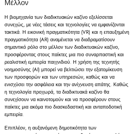
Μέλλον
Η βιομηχανία των διαδικτυακών καζίνο εξελίσσεται
συνεχώς, με νέες τάσεις και τεχνολογίες να εμφανίζονται
τακτικά. Η εικονική πραγματικότητα (VR) και η επαυξημένη
πραγματικότητα (AR) αναμένεται να διαδραματίσουν
σημαντικό ρόλο στο μέλλον των διαδικτυακών καζίνο,
προσφέροντας στους παίκτες μια πιο συναρπαστική και
ρεαλιστική εμπειρία παιχνιδιού. Η χρήση της τεχνητής
νοημοσύνης (AI) μπορεί να βελτιώσει την εξατομίκευση
των προσφορών και των υπηρεσιών, καθώς και να
ενισχύσει την ασφάλεια και την ανίχνευση απάτης. Καθώς
η τεχνολογία προχωρά, τα διαδικτυακά καζίνο θα
συνεχίσουν να καινοτομούν και να προσφέρουν στους
παίκτες μια ακόμα πιο διασκεδαστική και ανταποδοτική
εμπειρία.
Επιπλέον, η αυξανόμενη δημοτικότητα των