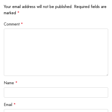
Your email address will not be published.
Required fields are
marked
*
Comment
*
Name
*
Email
*