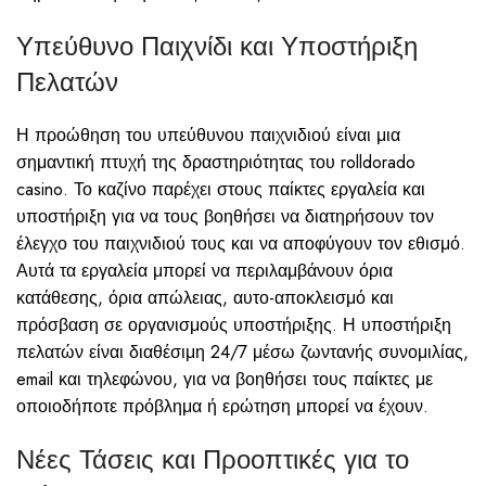
Υπεύθυνο Παιχνίδι και Υποστήριξη
Πελατών
Η προώθηση του υπεύθυνου παιχνιδιού είναι μια
σημαντική πτυχή της δραστηριότητας του
rolldorado
casino
. Το καζίνο παρέχει στους παίκτες εργαλεία και
υποστήριξη για να τους βοηθήσει να διατηρήσουν τον
έλεγχο του παιχνιδιού τους και να αποφύγουν τον εθισμό.
Αυτά τα εργαλεία μπορεί να περιλαμβάνουν όρια
κατάθεσης, όρια απώλειας, αυτο-αποκλεισμό και
πρόσβαση σε οργανισμούς υποστήριξης. Η υποστήριξη
πελατών είναι διαθέσιμη 24/7 μέσω ζωντανής συνομιλίας,
email και τηλεφώνου, για να βοηθήσει τους παίκτες με
οποιοδήποτε πρόβλημα ή ερώτηση μπορεί να έχουν.
Νέες Τάσεις και Προοπτικές για το