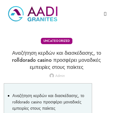
UNCATEGORIZED
Αναζήτηση κερδών και διασκέδασης, το
rolldorado casino προσφέρει μοναδικές
εμπειρίες στους παίκτες
Admin
Αναζήτηση κερδών και διασκέδασης, το
rolldorado casino προσφέρει μοναδικές
εμπειρίες στους παίκτες