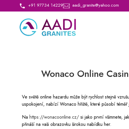
+91 97734 14229
aadi_granite@yahoo.com
Wonaco Online Casino
Ve světě online hazardu může být rychlost stejně vzrušu
uspokojení, nabízí Wonaco hřiště, které působí téměř 
Na
https://wonacoonline.cz/
si jako první všimnete, ja
přináší na vaši obrazovku širokou nabídku her.