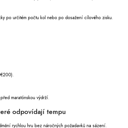
cky po určitém počtu kol nebo po dosažení cílového zisku.
. €200).
u před maratónskou výdrží.
eré odpovídají tempu
é odmění rychlou hru bez náročných požadavků na sázení.