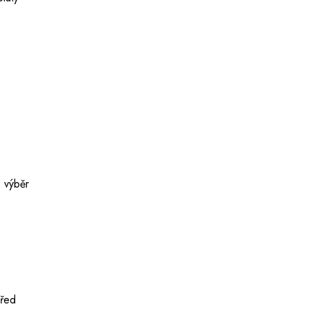
, výběr
před