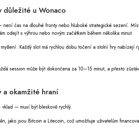
ry důležité u Wonaco
— není čas na dlouhé fronty nebo hluboké strategické sezení. Mís
vám odejít s výhrou nebo novým začátkem během několika minut.
šlení. Každý slot má rychlou dobu točení a stolní hry nabízejí ry
že každá session může být dokončena za 10–15 minut, a přesto zůstáv
y a okamžité hraní
vklad — musí být bleskově rychlý.
měn, jako jsou Bitcoin a Litecoin, což umožňuje uživatelům financova