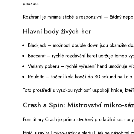
pauzou.
Rozhraní je minimalistické a responzivní — žádný nepo
Hlavní body živých her
Blackjack – možnosti double down jsou okamžitě do
Baccarat – rychlé rozdávání karet udržuje tempo vy
Varianty pokeru – rychlé vyřešení hand umožňuje ví
Roulette – točení kola končí do 30 sekund na kolo.
Toto prostředí s vysokou rychlostí uspokojí hráče, kteř
Crash a Spin: Mistrovství mikro‑sá
Formát hry Crash je přímo stvořený pro krátké sessiony
Hráči uzavírají mikro‑sázky a sledují, jak se násobit