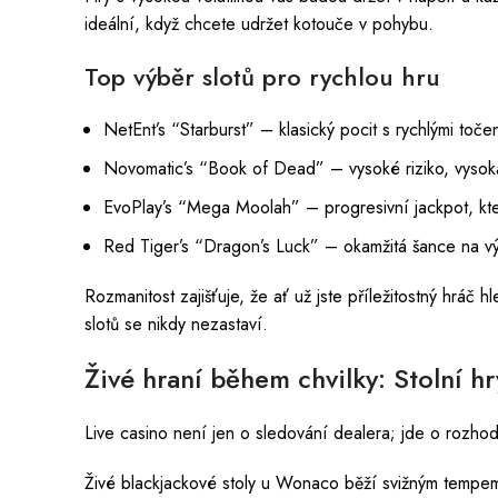
ideální, když chcete udržet kotouče v pohybu.
Top výběr slotů pro rychlou hru
NetEnt’s “Starburst” – klasický pocit s rychlými toče
Novomatic’s “Book of Dead” – vysoké riziko, vys
EvoPlay’s “Mega Moolah” – progresivní jackpot, kt
Red Tiger’s “Dragon’s Luck” – okamžitá šance na v
Rozmanitost zajišťuje, že ať už jste příležitostný hráč 
slotů se nikdy nezastaví.
Živé hraní během chvilky: Stolní hr
Live casino není jen o sledování dealera; jde o rozho
Živé blackjackové stoly u Wonaco běží svižným tempem 