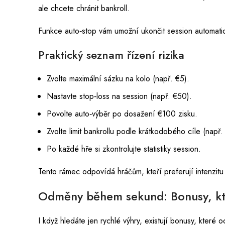
ale chcete chránit bankroll.
Funkce auto‑stop vám umožní ukončit session automati
Praktický seznam řízení rizika
Zvolte maximální sázku na kolo (např. €5).
Nastavte stop‑loss na session (např. €50).
Povolte auto‑výběr po dosažení €100 zisku.
Zvolte limit bankrollu podle krátkodobého cíle (např
Po každé hře si zkontrolujte statistiky session.
Tento rámec odpovídá hráčům, kteří preferují intenzit
Odměny během sekund: Bonusy, kt
I když hledáte jen rychlé výhry, existují bonusy, kter