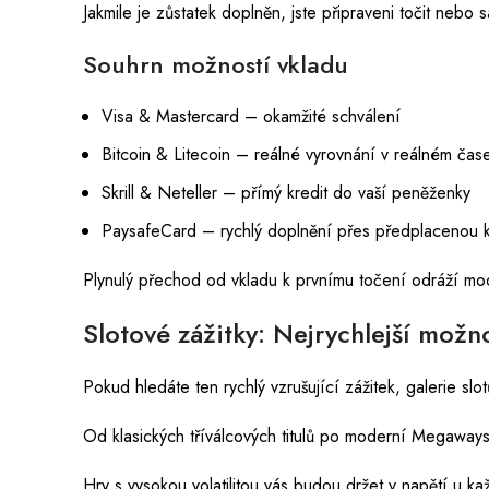
Jakmile je zůstatek doplněn, jste připraveni točit neb
Souhrn možností vkladu
Visa & Mastercard – okamžité schválení
Bitcoin & Litecoin – reálné vyrovnání v reálném čas
Skrill & Neteller – přímý kredit do vaší peněženky
PaysafeCard – rychlý doplnění přes předplacenou k
Plynulý přechod od vkladu k prvnímu točení odráží mo
Slotové zážitky: Nejrychlejší možn
Pokud hledáte ten rychlý vzrušující zážitek, galerie sl
Od klasických tříválcových titulů po moderní Megaways 
Hry s vysokou volatilitou vás budou držet v napětí u kaž