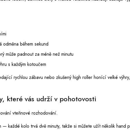
ními
oká odměna během sekund
erý může padnout za méně než minutu
ýhru s každým kotoučem
hledající rychlou zábavu nebo zkušený high roller honící velké výhry
y, které vás udrží v pohotovosti
dování vteřinové rozhodování.
— každé kolo trvá dvě minuty, takže si můžete užít několik hand 