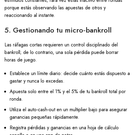
estímulos constantes; rara vez estás inactivo entre rondas
porque estás observando las apuestas de otros y
reaccionando al instante.
5. Gestionando tu micro‑bankroll
Las ráfagas cortas requieren un control disciplinado del
bankroll; de lo contrario, una sola pérdida puede borrar
horas de juego.
Establece un límite diario: decide cuánto estás dispuesto a
gastar y nunca lo excedas.
Apuesta solo entre el 1% y el 5% de tu bankroll total por
ronda.
Utiliza el auto‑cash‑out en un multiplier bajo para asegurar
ganancias pequeñas rápidamente.
Registra pérdidas y ganancias en una hoja de cálculo