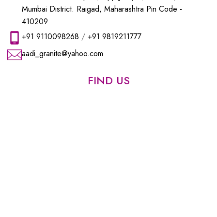
Mumbai District. Raigad, Maharashtra Pin Code -
410209
+91 9110098268
/
+91 9819211777
aadi_granite@yahoo.com
FIND US