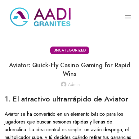
UNCATEGORIZED
Aviator: Quick‑Fly Casino Gaming for Rapid
Wins
Admin
1. El atractivo ultrarrápido de Aviator
Aviator se ha convertido en un elemento básico para los
jugadores que buscan sesiones rápidas y llenas de
adrenalina. La idea central es simple: un avión despega, el
multiplicador sube, y tú decides cuándo retirar tus ganancias