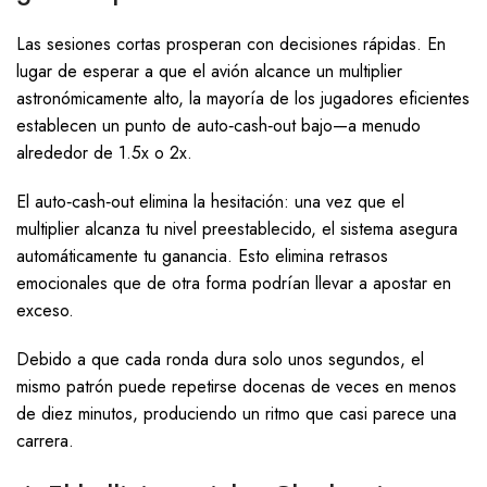
Las sesiones cortas prosperan con decisiones rápidas. En
lugar de esperar a que el avión alcance un multiplier
astronómicamente alto, la mayoría de los jugadores eficientes
establecen un punto de auto‑cash‑out bajo—a menudo
alrededor de 1.5x o 2x.
El auto‑cash‑out elimina la hesitación: una vez que el
multiplier alcanza tu nivel preestablecido, el sistema asegura
automáticamente tu ganancia. Esto elimina retrasos
emocionales que de otra forma podrían llevar a apostar en
exceso.
Debido a que cada ronda dura solo unos segundos, el
mismo patrón puede repetirse docenas de veces en menos
de diez minutos, produciendo un ritmo que casi parece una
carrera.