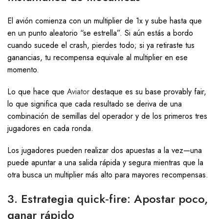
El avión comienza con un multiplier de 1x y sube hasta que
en un punto aleatorio “se estrella”. Si aún estás a bordo
cuando sucede el crash, pierdes todo; si ya retiraste tus
ganancias, tu recompensa equivale al multiplier en ese
momento.
Lo que hace que
Aviator
destaque es su base provably fair,
lo que significa que cada resultado se deriva de una
combinación de semillas del operador y de los primeros tres
jugadores en cada ronda.
Los jugadores pueden realizar dos apuestas a la vez—una
puede apuntar a una salida rápida y segura mientras que la
otra busca un multiplier más alto para mayores recompensas.
3. Estrategia quick‑fire: Apostar poco,
ganar rápido