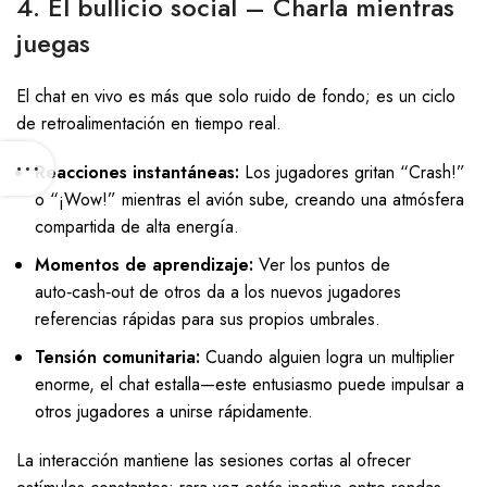
4. El bullicio social – Charla mientras
juegas
El chat en vivo es más que solo ruido de fondo; es un ciclo
de retroalimentación en tiempo real.
Reacciones instantáneas:
Los jugadores gritan “Crash!”
o “¡Wow!” mientras el avión sube, creando una atmósfera
compartida de alta energía.
Momentos de aprendizaje:
Ver los puntos de
auto‑cash‑out de otros da a los nuevos jugadores
referencias rápidas para sus propios umbrales.
Tensión comunitaria:
Cuando alguien logra un multiplier
enorme, el chat estalla—este entusiasmo puede impulsar a
otros jugadores a unirse rápidamente.
La interacción mantiene las sesiones cortas al ofrecer