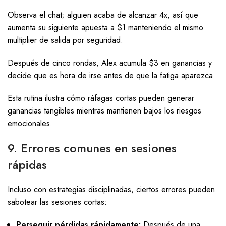
Observa el chat; alguien acaba de alcanzar 4x, así que
aumenta su siguiente apuesta a $1 manteniendo el mismo
multiplier de salida por seguridad.
Después de cinco rondas, Alex acumula $3 en ganancias y
decide que es hora de irse antes de que la fatiga aparezca.
Esta rutina ilustra cómo ráfagas cortas pueden generar
ganancias tangibles mientras mantienen bajos los riesgos
emocionales.
9. Errores comunes en sesiones
rápidas
Incluso con estrategias disciplinadas, ciertos errores pueden
sabotear las sesiones cortas:
Perseguir pérdidas rápidamente:
Después de una