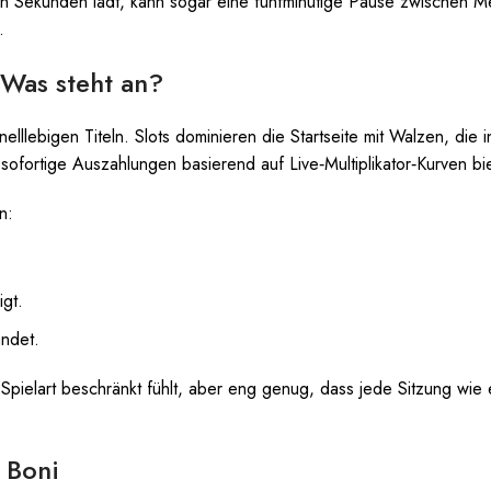
 von Sekunden lädt, kann sogar eine fünfminütige Pause zwischen M
.
Was steht an?
nelllebigen Titeln. Slots dominieren die Startseite mit Walzen, die 
ofortige Auszahlungen basierend auf Live‑Multiplikator‑Kurven bi
n:
igt.
andet.
 Spielart beschränkt fühlt, aber eng genug, dass jede Sitzung wie e
 Boni