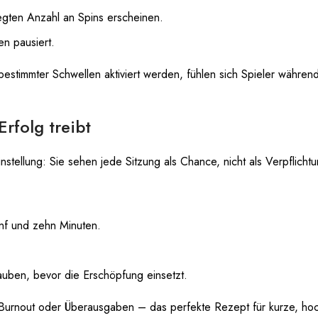
egten Anzahl an Spins erscheinen.
en pausiert.
 bestimmter Schwellen aktiviert werden, fühlen sich Spieler währen
Erfolg treibt
Einstellung: Sie sehen jede Sitzung als Chance, nicht als Verpflicht
fünf und zehn Minuten.
auben, bevor die Erschöpfung einsetzt.
 Burnout oder Überausgaben – das perfekte Rezept für kurze, hoc