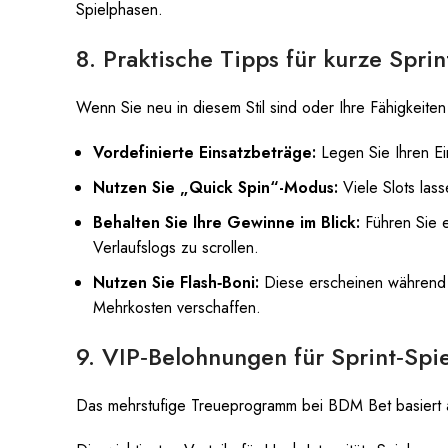
Spielphasen.
8. Praktische Tipps für kurze Sprin
Wenn Sie neu in diesem Stil sind oder Ihre Fähigkeite
Vordefinierte Einsatzbeträge:
Legen Sie Ihren Ei
Nutzen Sie „Quick Spin“-Modus:
Viele Slots las
Behalten Sie Ihre Gewinne im Blick:
Führen Sie e
Verlaufslogs zu scrollen.
Nutzen Sie Flash‑Boni:
Diese erscheinen während d
Mehrkosten verschaffen.
9. VIP‑Belohnungen für Sprint‑Spie
Das mehrstufige Treueprogramm bei BDM Bet basiert au