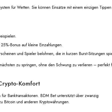
System für Wetten. Sie können Einsätze mit einem einzigen Tippen
eispielen.
 25%‑Bonus auf kleine Einzahlungen.
scheinen und Spieler belohnen, die in kurzen Burst‑Sitzungen spi
nächsten zu springen, ohne den Schwung zu verlieren – perfekt fü
Crypto‑Komfort
ch für Banktransaktionen. BDM Bet unterstützt über zwanzig
zu Bitcoin und anderen Kryptowährungen.