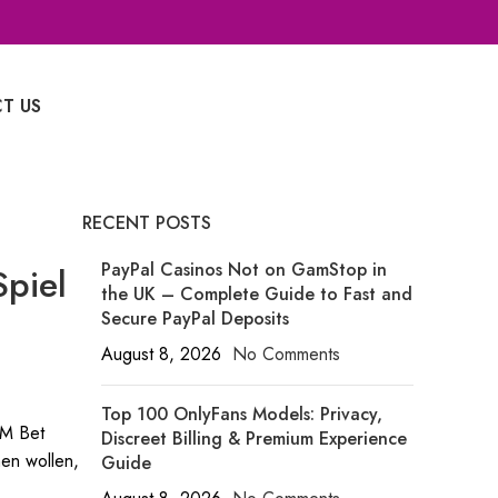
T US
Whatsapp Enquiry
RECENT POSTS
PayPal Casinos Not on GamStop in
piel
the UK – Complete Guide to Fast and
Secure PayPal Deposits
August 8, 2026
No Comments
Top 100 OnlyFans Models: Privacy,
DM Bet
Discreet Billing & Premium Experience
hen wollen,
Guide