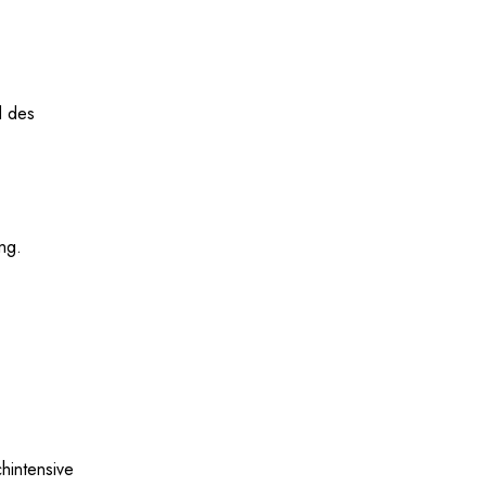
d des
ung.
hintensive