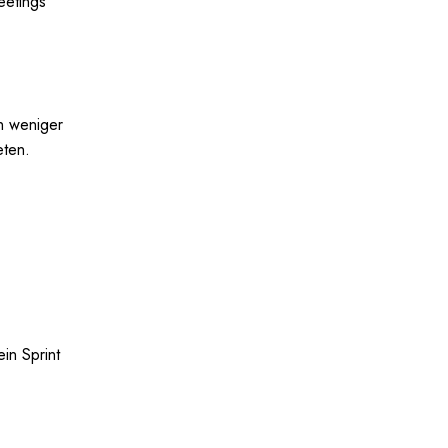
eetings
in weniger
eten.
in Sprint