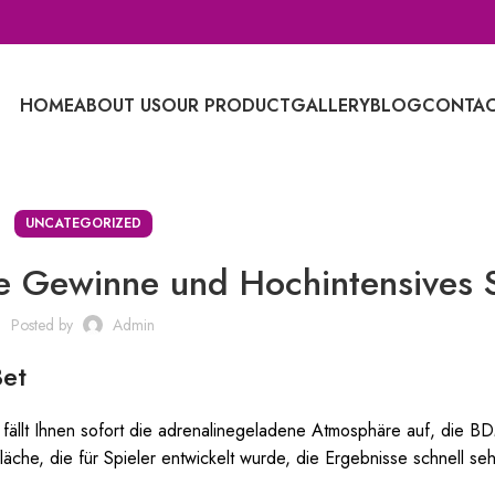
HOME
ABOUT US
OUR PRODUCT
GALLERY
BLOG
CONTAC
UNCATEGORIZED
e Gewinne und Hochintensives S
Posted by
Admin
Bet
fällt Ihnen sofort die adrenalinegeladene Atmosphäre auf, die B
läche, die für Spieler entwickelt wurde, die Ergebnisse schnell se