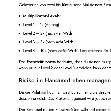
Geldwerten von zwei bis fünftausend Mal deinem Einsa
Multiplikator-Levels:
Level 1 – 1x (Anfang)
Level 2 – 2x (nach vier Wilds)
Level 3 – 3x (nach acht Wilds)
Level 4 – 10x (nach zwölf Wilds; kein weiteres Re-T
Das Fortschrittssystem bedeutet, dass du deinen Multip
wenn du nur Level 2 oder Level 3 erreichst, kann der z
Risiko im Handumdrehen managen
Da die Volatilität hoch ist, wirst du schnell Durststr
Session erzielst. Das Risikomanagement wird jedoch z
Der Schlüssel ist, die Einsatzgrößen während dieser ku