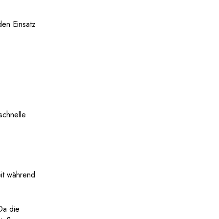
den Einsatz
 schnelle
eit während
Da die