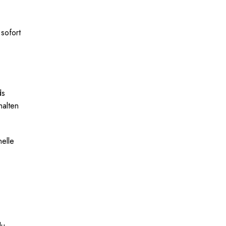
 sofort
ds
halten
nelle
du