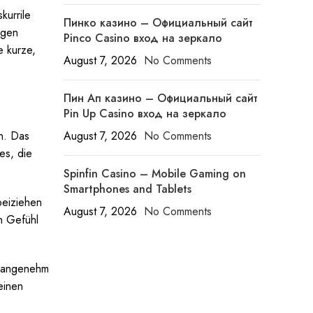
kurrile
Пинко казино – Официальный сайт
igen
Pinco Casino вход на зеркало
e kurze,
August 7, 2026
No Comments
Пин Ап казино – Официальный сайт
Pin Up Casino вход на зеркало
n. Das
August 7, 2026
No Comments
es, die
Spinfin Casino – Mobile Gaming on
Smartphones and Tablets
beiziehen
August 7, 2026
No Comments
n Gefühl
n angenehm
einen