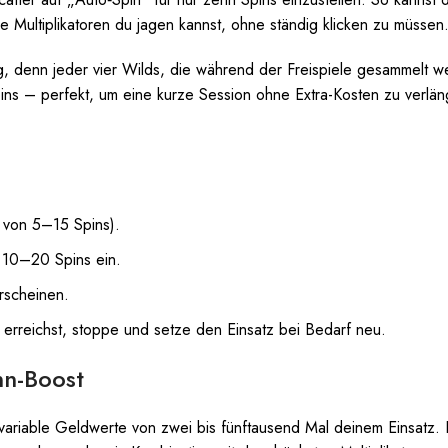
e Multiplikatoren du jagen kannst, ohne ständig klicken zu müssen
ng, denn jeder vier Wilds, die während der Freispiele gesammelt w
ins – perfekt, um eine kurze Session ohne Extra-Kosten zu verlän
b von 5–15 Spins).
r 10–20 Spins ein.
rscheinen.
 erreichst, stoppe und setze den Einsatz bei Bedarf neu.
n-Boost
variable Geldwerte von zwei bis fünftausend Mal deinem Einsatz. 