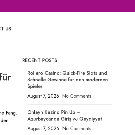
T US
Whatsapp Enquiry
RECENT POSTS
Rollero Casino: Quick‑Fire Slots und
für
Schnelle Gewinne für den modernen
Spieler
August 7, 2026
No Comments
Onlayn Kazino Pin Up –
ene Fang.
Azərbaycanda Giriş və Qeydiyyat
e den
August 7, 2026
No Comments