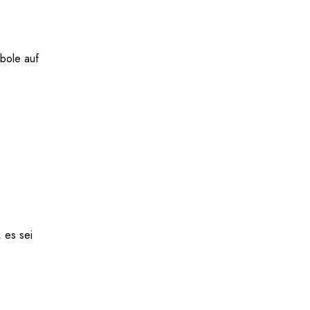
mbole auf
 es sei