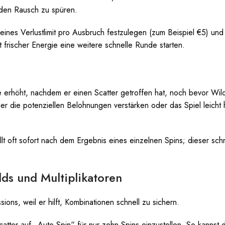
 den Rausch zu spüren.
kleines Verlustlimit pro Ausbruch festzulegen (zum Beispiel €5) und
t frischer Energie eine weitere schnelle Runde starten.
e erhöht, nachdem er einen Scatter getroffen hat, noch bevor Wil
 die potenziellen Belohnungen verstärken oder das Spiel leicht 
llt oft sofort nach dem Ergebnis eines einzelnen Spins; dieser sch
ds und Multiplikatoren
ions, weil er hilft, Kombinationen schnell zu sichern.
catter auf „Auto‑Spin“ für nur zehn Spins einzustellen. So kannst 