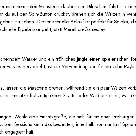
 der mit einem roten Monstertruck über den Bildschirm fährt – eine s
enn du auf den Spin-Button drückst, drehen sich die Walzen in wen
ebnis zu sehen. Dieser schnelle Ablauf ist perfekt für Spieler, di
chnelle Ergebnisse geht, statt Marathon-Gameplay.
cherndem Wasser und ein fröhliches Jingle einen spielerischen To
ber was es hervorhebt, ist die Verwendung von festen zehn Paylin
tz, lassen die Maschine drehen, während sie ein paar Walzen vor
len Einsätze frühzeitig einen Scatter oder Wild auslösen, was ei
ungen: Wähle eine Einsatzgröße, die sich für ein paar Drehunge
 kurzen Sessions kann das bedeuten, innerhalb von nur fünf Spins 
h engagiert hält.