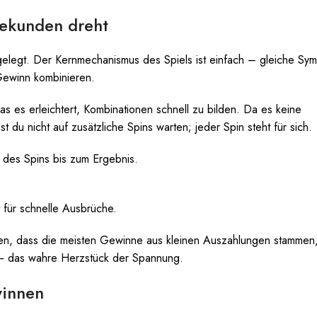
Sekunden dreht
usgelegt. Der Kernmechanismus des Spiels ist einfach – gleiche Sy
Gewinn kombinieren.
as es erleichtert, Kombinationen schnell zu bilden. Da es keine
du nicht auf zusätzliche Spins warten; jeder Spin steht für sich.
des Spins bis zum Ergebnis.
t für schnelle Ausbrüche.
llen, dass die meisten Gewinne aus kleinen Auszahlungen stammen,
t – das wahre Herzstück der Spannung.
winnen