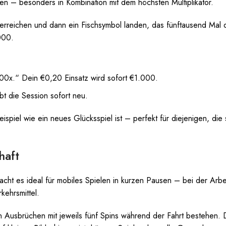
en – besonders in Kombination mit dem höchsten Multiplikator.
or erreichen und dann ein Fischsymbol landen, das fünftausend Mal 
000.
000x.“ Dein €0,20 Einsatz wird sofort €1.000.
t die Session sofort neu.
eispiel wie ein neues Glücksspiel ist – perfekt für diejenigen, die
haft
macht es ideal für mobiles Spielen in kurzen Pausen – bei der Arb
kehrsmittel.
n Ausbrüchen mit jeweils fünf Spins während der Fahrt bestehen. 