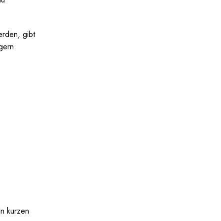
.
erden, gibt
gern.
In kurzen