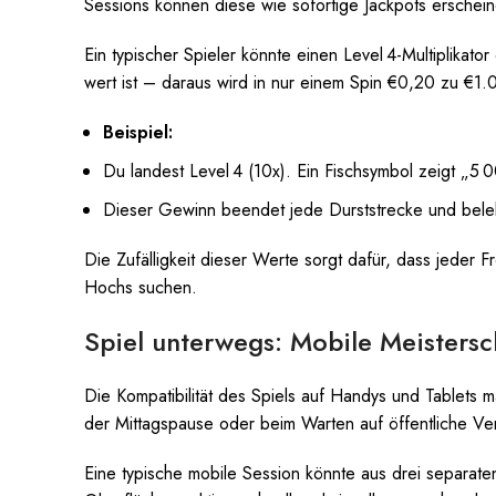
Sessions können diese wie sofortige Jackpots erschein
Ein typischer Spieler könnte einen Level 4-Multiplikat
wert ist – daraus wird in nur einem Spin €0,20 zu €1.
Beispiel:
Du landest Level 4 (10x). Ein Fischsymbol zeigt „5 
Dieser Gewinn beendet jede Durststrecke und beleb
Die Zufälligkeit dieser Werte sorgt dafür, dass jeder Fr
Hochs suchen.
Spiel unterwegs: Mobile Meistersc
Die Kompatibilität des Spiels auf Handys und Tablets 
der Mittagspause oder beim Warten auf öffentliche Ver
Eine typische mobile Session könnte aus drei separate