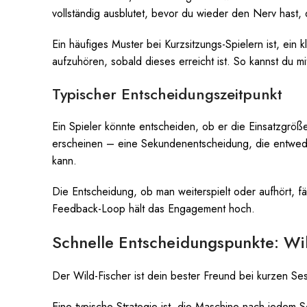
vollständig ausblutet, bevor du wieder den Nerv hast,
Ein häufiges Muster bei Kurzsitzungs-Spielern ist, ein 
aufzuhören, sobald dieses erreicht ist. So kannst du mi
Typischer Entscheidungszeitpunkt
Ein Spieler könnte entscheiden, ob er die Einsatzgröß
erscheinen – eine Sekundenentscheidung, die entweder
kann.
Die Entscheidung, ob man weiterspielt oder aufhört, fä
Feedback-Loop hält das Engagement hoch.
Schnelle Entscheidungspunkte: Wil
Der Wild-Fischer ist dein bester Freund bei kurzen Sess
Eine typische Strategie ist, die Maschine nach jedem S