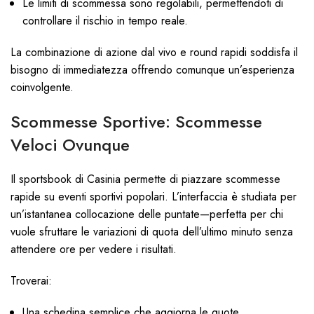
Le limiti di scommessa sono regolabili, permettendoti di
controllare il rischio in tempo reale.
La combinazione di azione dal vivo e round rapidi soddisfa il
bisogno di immediatezza offrendo comunque un’esperienza
coinvolgente.
Scommesse Sportive: Scommesse
Veloci Ovunque
Il sportsbook di Casinia permette di piazzare scommesse
rapide su eventi sportivi popolari. L’interfaccia è studiata per
un’istantanea collocazione delle puntate—perfetta per chi
vuole sfruttare le variazioni di quota dell’ultimo minuto senza
attendere ore per vedere i risultati.
Troverai:
Una schedina semplice che aggiorna le quote