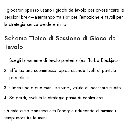
I giocatori spesso usano i giochi da tavolo per diversificare le
sessioni brevi—alternando tra slot per l’emozione e tavoli per
la strategia senza perdere ritmo.
Schema Tipico di Sessione di Gioco da
Tavolo
Scegli la variante di tavolo preferita (es. Turbo Blackjack).
Effettua una scommessa rapida usando livelli di puntata
predefiniti.
Gioca una o due mani; se vinci, valuta di incassare subito.
Se perdi, rivaluta la strategia prima di continuare.
Questo ciclo mantiene alta l’energia riducendo al minimo i
tempi morti tra le mani.