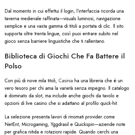
Dal momento in cui effettui il login, l’interfaccia ricorda una
taverna medievale raffinata—visuals luminosi, navigazione
semplice e una vasta gamma di titoli a portata di clic. Il sito
supporta oltre trenta lingue, così puoi entrare subito nel
gioco senza barriere linguistiche che ti rallentano.
Biblioteca di Giochi Che Fa Battere il
Polso
Con più di nove mila titoli,
Casinia
ha una libreria che è un
vero tesoro per chi ama la varietà senza impegno. Il catalogo
è dominato da slot, ma include anche giochi da tavolo e
opzioni di live casino che si adattano al profilo quick‑hit.
La selezione presenta lavori di rinomati provider come
NetEnt, Microgaming, Yggdrasil e Quickspin—aziende note
per grafica nitida e rotazioni rapide. Quando cerchi una