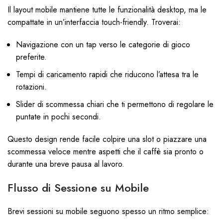
Il layout mobile mantiene tutte le funzionalità desktop, ma le
compattate in un’interfaccia touch-friendly. Troverai:
Navigazione con un tap verso le categorie di gioco
preferite.
Tempi di caricamento rapidi che riducono l’attesa tra le
rotazioni.
Slider di scommessa chiari che ti permettono di regolare le
puntate in pochi secondi.
Questo design rende facile colpire una slot o piazzare una
scommessa veloce mentre aspetti che il caffè sia pronto o
durante una breve pausa al lavoro.
Flusso di Sessione su Mobile
Brevi sessioni su mobile seguono spesso un ritmo semplice: