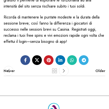
gratuito ti permette di esplorare le funzionalità ad alta
intensità del sito senza rischiare subito i tuoi soldi.
Ricorda di mantenere le puntate modeste e la durata della
sessione breve; così fanno la differenza i giocatori di
successo nelle sessioni brevi su Casinia. Registrati oggi,
reclama i tuoi free spins e vivi emozioni rapide ogni volta che
effettui il login—senza bisogno di app!
Newer
Older