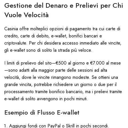
Gestione del Denaro e Prelievi per Chi
Vuole Velocità
Casinia offre molteplici opzioni di pagamento tra cui carte di
credito, carte di debito, e-wallet, bonifici bancari e
criptovalute. Per chi desidera accesso immediato alle vincite,
gli e-wallet sono di solito la strada più veloce.
I limiti di prelievo del sito—€500 al giorno e €7.000 al mese
—sono adatti alla maggior parte delle sessioni ad alta
velocità, dove le vincite rimangono modeste. Se ottieni una
grande vincita, potrebbe richiedere un giorno o due per il
processamento tramite bonifico bancario, ma i prelievi tramite
e-wallet di solito avvengono in pochi minuti.
Esempio di Flusso E-wallet
Aggiungi fondi con PayPal o Skrill in pochi secondi.