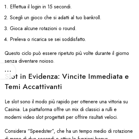
Effettua il login in 15 secondi.
Scegli un gioco che si adatti al tuo bankroll.
Gioca alcune rotazioni o round.
Preleva o ricarica se sei soddisfatto.
Questo ciclo può essere ripetuto più volte durante il giorno
senza diventare noioso.
Slot in Evidenza: Vincite Immediata e
Temi Accattivanti
Le slot sono il modo più rapido per ottenere una vittoria su
Casinia. La piattaforma offre un mix di classici a rulli e
moderni video slot progettati per offrire risultati veloci.
Considera “Speedster”, che ha un tempo medio di rotazione
di meno di due secondi e attiva le funzioni bonus