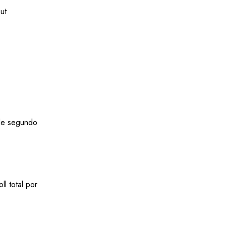
ut
 de segundo
l total por