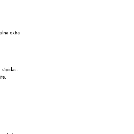
lina extra
 rápidas,
te.