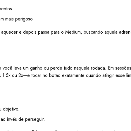
mentos.
ém mais perigoso.
 aquecer e depois passa para o Medium, buscando aquela adrena
se você leva um ganho ou perde tudo naquela rodada. Em sessões
1.5x ou 2x—e tocar no botão exatamente quando atingir esse limi
 objetivo.
ao invés de perseguir.