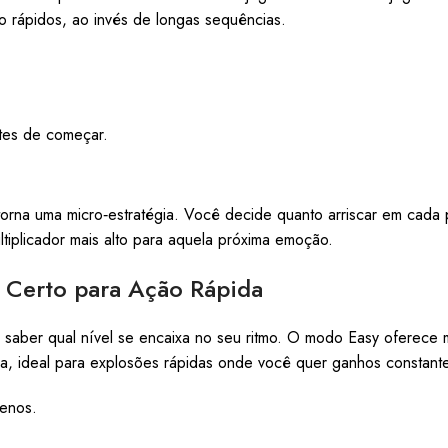
 rápidos, ao invés de longas sequências.
tes de começar.
torna uma micro‑estratégia. Você decide quanto arriscar em cada 
iplicador mais alto para aquela próxima emoção.
e Certo para Ação Rápida
saber qual nível se encaixa no seu ritmo. O modo Easy oferece 
a, ideal para explosões rápidas onde você quer ganhos constant
uenos.