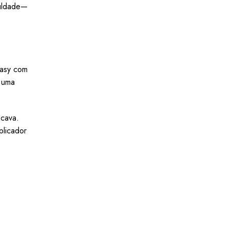
culdade—
Easy com
a uma
ocava.
plicador