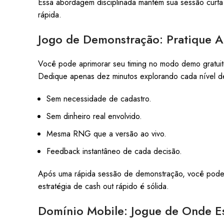
Essa abordagem disciplinada mantém sua sessão curta e
rápida.
Jogo de Demonstração: Pratique A
Você pode aprimorar seu timing no modo demo gratuito
Dedique apenas dez minutos explorando cada nível de
Sem necessidade de cadastro.
Sem dinheiro real envolvido.
Mesma RNG que a versão ao vivo.
Feedback instantâneo de cada decisão.
Após uma rápida sessão de demonstração, você poderá 
estratégia de cash out rápido é sólida.
Domínio Mobile: Jogue de Onde Es