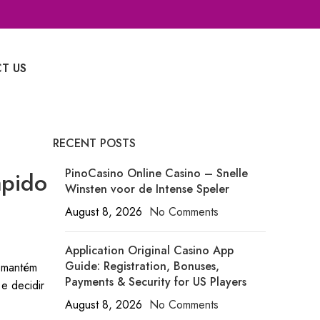
T US
Whatsapp Enquiry
RECENT POSTS
PinoCasino Online Casino – Snelle
ápido
Winsten voor de Intense Speler
August 8, 2026
No Comments
Application Original Casino App
Guide: Registration, Bonuses,
 mantém
Payments & Security for US Players
e decidir
August 8, 2026
No Comments