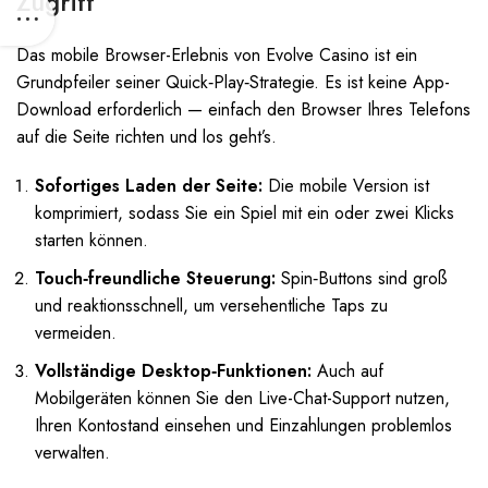
Zugriff
Das mobile Browser-Erlebnis von Evolve Casino ist ein
Grundpfeiler seiner Quick‑Play‑Strategie. Es ist keine App-
Download erforderlich — einfach den Browser Ihres Telefons
auf die Seite richten und los geht’s.
Sofortiges Laden der Seite:
Die mobile Version ist
komprimiert, sodass Sie ein Spiel mit ein oder zwei Klicks
starten können.
Touch‑freundliche Steuerung:
Spin‑Buttons sind groß
und reaktionsschnell, um versehentliche Taps zu
vermeiden.
Vollständige Desktop‑Funktionen:
Auch auf
Mobilgeräten können Sie den Live-Chat-Support nutzen,
Ihren Kontostand einsehen und Einzahlungen problemlos
verwalten.