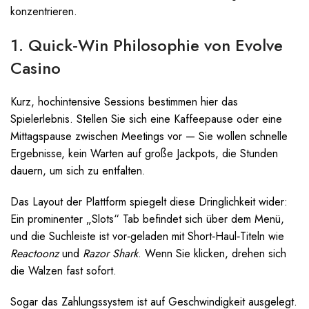
konzentrieren.
1. Quick‑Win Philosophie von Evolve
Casino
Kurz, hochintensive Sessions bestimmen hier das
Spielerlebnis. Stellen Sie sich eine Kaffeepause oder eine
Mittagspause zwischen Meetings vor — Sie wollen schnelle
Ergebnisse, kein Warten auf große Jackpots, die Stunden
dauern, um sich zu entfalten.
Das Layout der Plattform spiegelt diese Dringlichkeit wider:
Ein prominenter „Slots“ Tab befindet sich über dem Menü,
und die Suchleiste ist vor‑geladen mit Short‑Haul‑Titeln wie
Reactoonz
und
Razor Shark
. Wenn Sie klicken, drehen sich
die Walzen fast sofort.
Sogar das Zahlungssystem ist auf Geschwindigkeit ausgelegt.