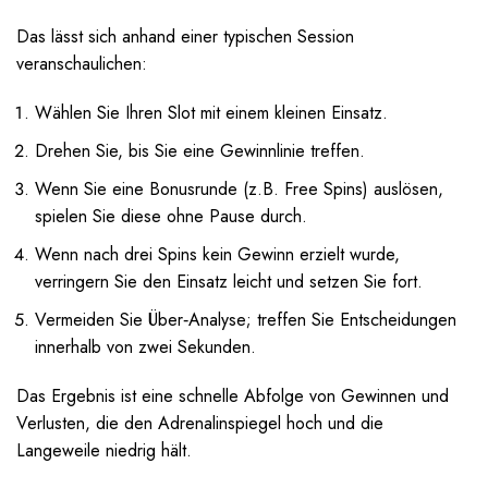
Das lässt sich anhand einer typischen Session
veranschaulichen:
Wählen Sie Ihren Slot mit einem kleinen Einsatz.
Drehen Sie, bis Sie eine Gewinnlinie treffen.
Wenn Sie eine Bonusrunde (z.B. Free Spins) auslösen,
spielen Sie diese ohne Pause durch.
Wenn nach drei Spins kein Gewinn erzielt wurde,
verringern Sie den Einsatz leicht und setzen Sie fort.
Vermeiden Sie Über‑Analyse; treffen Sie Entscheidungen
innerhalb von zwei Sekunden.
Das Ergebnis ist eine schnelle Abfolge von Gewinnen und
Verlusten, die den Adrenalinspiegel hoch und die
Langeweile niedrig hält.