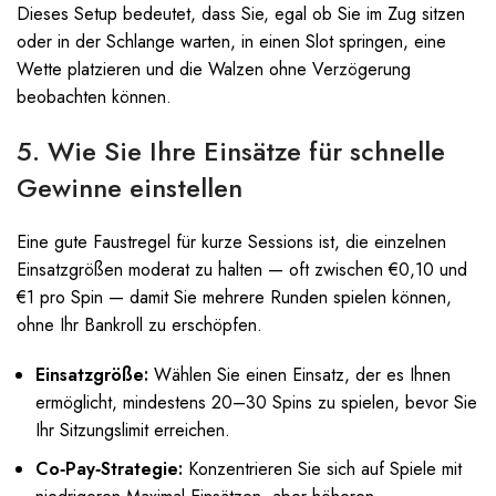
Dieses Setup bedeutet, dass Sie, egal ob Sie im Zug sitzen
oder in der Schlange warten, in einen Slot springen, eine
Wette platzieren und die Walzen ohne Verzögerung
beobachten können.
5. Wie Sie Ihre Einsätze für schnelle
Gewinne einstellen
Eine gute Faustregel für kurze Sessions ist, die einzelnen
Einsatzgrößen moderat zu halten — oft zwischen €0,10 und
€1 pro Spin — damit Sie mehrere Runden spielen können,
ohne Ihr Bankroll zu erschöpfen.
Einsatzgröße:
Wählen Sie einen Einsatz, der es Ihnen
ermöglicht, mindestens 20–30 Spins zu spielen, bevor Sie
Ihr Sitzungslimit erreichen.
Co‑Pay‑Strategie:
Konzentrieren Sie sich auf Spiele mit