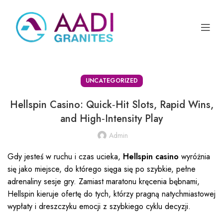
UNCATEGORIZED
Hellspin Casino: Quick‑Hit Slots, Rapid Wins,
and High‑Intensity Play
Admin
Gdy jesteś w ruchu i czas ucieka,
Hellspin casino
wyróżnia
się jako miejsce, do którego sięga się po szybkie, pełne
adrenaliny sesje gry. Zamiast maratonu kręcenia bębnami,
Hellspin kieruje ofertę do tych, którzy pragną natychmiastowej
wypłaty i dreszczyku emocji z szybkiego cyklu decyzji.