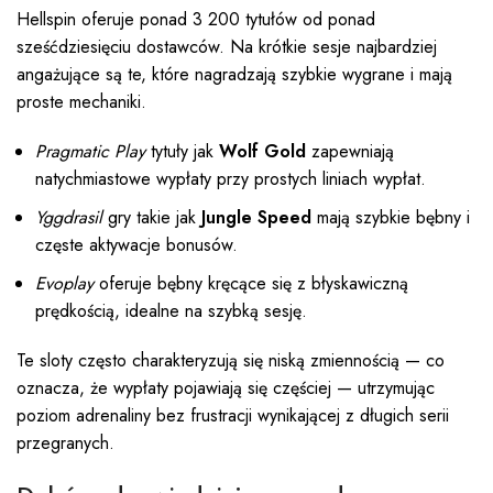
Hellspin oferuje ponad 3 200 tytułów od ponad
sześćdziesięciu dostawców. Na krótkie sesje najbardziej
angażujące są te, które nagradzają szybkie wygrane i mają
proste mechaniki.
Pragmatic Play
tytuły jak
Wolf Gold
zapewniają
natychmiastowe wypłaty przy prostych liniach wypłat.
Yggdrasil
gry takie jak
Jungle Speed
mają szybkie bębny i
częste aktywacje bonusów.
Evoplay
oferuje bębny kręcące się z błyskawiczną
prędkością, idealne na szybką sesję.
Te sloty często charakteryzują się niską zmiennością — co
oznacza, że wypłaty pojawiają się częściej — utrzymując
poziom adrenaliny bez frustracji wynikającej z długich serii
przegranych.