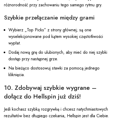
różnorodność przy zachowaniu tego samego rytmu gry.
Szybkie przełączanie między grami
Wybierz „Top Picks” z strony głównej; są one
wyselekcjonowane pod kątem wysokiej częstotliwości
wypłat.
Dodaj nową grę do ulubionych, aby mieć do niej szybki
dostęp przy następnej grze.
Na bieżąco dostosowuj stawki za pomocą jednego
kliknięcia.
10. Zdobywaj szybkie wygrane –
dołącz do Hellspin już dziś!
Jeśli kochasz szybką rozgrywkę i chcesz natychmiastowych
rezultatów bez długiego czekania, Hellspin jest dla Ciebie.