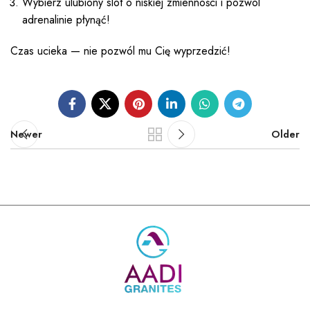
Wybierz ulubiony slot o niskiej zmienności i pozwól
adrenalinie płynąć!
Czas ucieka — nie pozwól mu Cię wyprzedzić!
Newer
Older