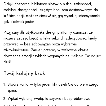
Dzięki obszernej bibliotece slotów o niskiej zmienności,
mobilnej dostępności i częstym bonusom dostosowanym do
krótkich sesji, możesz cieszyć się grą wysokiej intensywności
gdziekolwiek jesteś.
Przyjazny dla użytkownika design platformy oznacza, że
możesz zacząć kręcić w kilka sekund i zdecydować, kiedy
przerwać — bez zobowiązań poza wybranym
mikro‑budżetem. Zamień przerwy w zyskowne okazje i
doświadcz emocji szybkich wygranych na
Hellspin Casino
już
dziś!
Twój kolejny krok
Stwórz konto — tylko jeden klik dzieli Cię od pierwszego
spinu.
Wpłać wybraną kwotę; to szybkie i bezproblemowe.