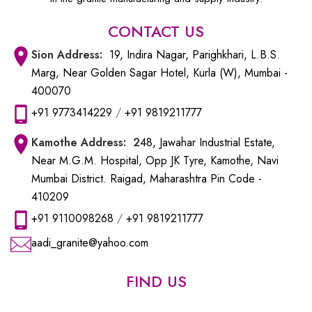
CONTACT US
Sion
Address:
19, Indira Nagar, Parighkhari, L.B.S.
Marg, Near Golden Sagar Hotel, Kurla (W), Mumbai -
400070
+91 9773414229
/
+91 9819211777
Kamothe
Address: 2
48, Jawahar Industrial Estate,
Near M.G.M. Hospital, Opp JK Tyre, Kamothe, Navi
Mumbai District. Raigad, Maharashtra Pin Code -
410209
+91 9110098268
/
+91 9819211777
aadi_granite@yahoo.com
FIND US