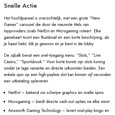
Snelle Actie
Het hoofdpaneel is overzichtelijk, met een grote “New
Games” carousel die door de nieuwste titels van
topproviders zoals NetEnt en Microgaming roteert. Elke
gamekaart toont een thumbnail en een korte beschrijving; als
je haast hebt, klik je gewoon en je bent in de lobby.
De zijbalk bevat een snel‑toegang menu: “Slots,” “Live
Casino,” “Sportsbook.” Voor korte bursts zijn slots koning
omdat ze lage variantie en directe uitkomsten bieden. Een
enkele spin op een high‑payline slot kan binnen vijf seconden
een uitbetaling opleveren.
NetEnt – bekend om scherpe graphics en snelle spins.
Microgaming – biedt directe cash‑out opties na elke winst.
Ainsworth Gaming Technology – levert snel‑play bingo en