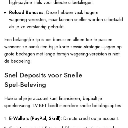
high‑payline titels voor directe uitbetalingen.
Reload Bonuses:
Deze hebben vaak hogere
wagering‑vereisten, maar kunnen sneller worden uitbetaald
als je ze verstandig gebruikt.
Een belangrijke tip is om bonussen alleen toe te passen
wanneer ze aansluiten bij je korte sessie‑strategie—jagen op
grote bedragen met lange termijn wagering‑vereisten is niet
de bedoeling.
Snel Deposits voor Snelle
Spel‑Beleving
Hoe snel je je account kunt financieren, bepaalt je
speelervaring. LV BET biedt meerdere snelle betalingsopties:
E‑Wallets (PayPal, Skrill):
Directe credit op je account.