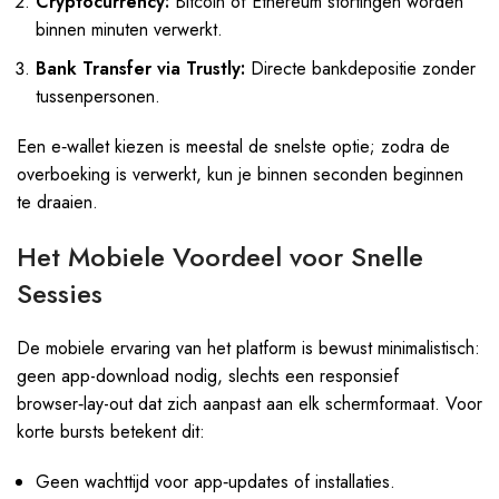
Cryptocurrency:
Bitcoin of Ethereum stortingen worden
binnen minuten verwerkt.
Bank Transfer via Trustly:
Directe bankdepositie zonder
tussenpersonen.
Een e‑wallet kiezen is meestal de snelste optie; zodra de
overboeking is verwerkt, kun je binnen seconden beginnen
te draaien.
Het Mobiele Voordeel voor Snelle
Sessies
De mobiele ervaring van het platform is bewust minimalistisch:
geen app-download nodig, slechts een responsief
browser‑lay-out dat zich aanpast aan elk schermformaat. Voor
korte bursts betekent dit:
Geen wachttijd voor app‑updates of installaties.