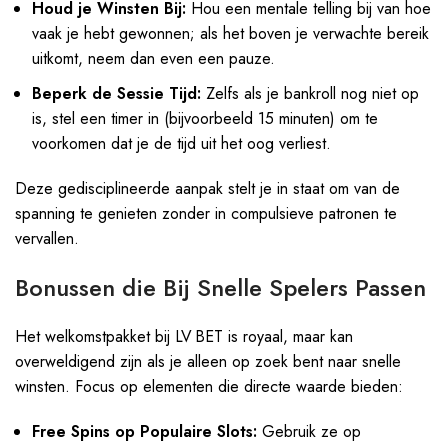
Houd je Winsten Bij:
Hou een mentale telling bij van hoe
vaak je hebt gewonnen; als het boven je verwachte bereik
uitkomt, neem dan even een pauze.
Beperk de Sessie Tijd:
Zelfs als je bankroll nog niet op
is, stel een timer in (bijvoorbeeld 15 minuten) om te
voorkomen dat je de tijd uit het oog verliest.
Deze gedisciplineerde aanpak stelt je in staat om van de
spanning te genieten zonder in compulsieve patronen te
vervallen.
Bonussen die Bij Snelle Spelers Passen
Het welkomstpakket bij LV BET is royaal, maar kan
overweldigend zijn als je alleen op zoek bent naar snelle
winsten. Focus op elementen die directe waarde bieden:
Free Spins op Populaire Slots:
Gebruik ze op