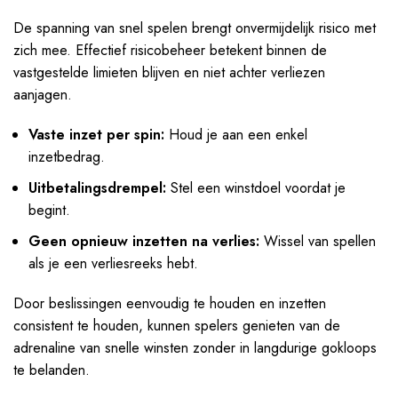
De spanning van snel spelen brengt onvermijdelijk risico met
zich mee. Effectief risicobeheer betekent binnen de
vastgestelde limieten blijven en niet achter verliezen
aanjagen.
Vaste inzet per spin:
Houd je aan een enkel
inzetbedrag.
Uitbetalingsdrempel:
Stel een winstdoel voordat je
begint.
Geen opnieuw inzetten na verlies:
Wissel van spellen
als je een verliesreeks hebt.
Door beslissingen eenvoudig te houden en inzetten
consistent te houden, kunnen spelers genieten van de
adrenaline van snelle winsten zonder in langdurige gokloops
te belanden.