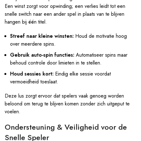
Een winst zorgt voor opwinding; een verlies leidt tot een
snelle switch naar een ander spel in plaats van te blijven
hangen bij één titel.
Streef naar kleine winsten:
Houd de motivatie hoog
over meerdere spins.
Gebruik auto‑spin functies:
Automatiseer spins maar
behoud controle door limieten in te stellen.
Houd sessies kort:
Eindig elke sessie voordat
vermoeidheid toeslaat.
Deze lus zorgt ervoor dat spelers vaak genoeg worden
beloond om terug te blijven komen zonder zich uitgeput te
voelen.
Ondersteuning & Veiligheid voor de
Snelle Speler