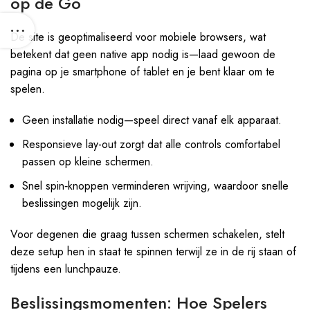
op de Go
De site is geoptimaliseerd voor mobiele browsers, wat
betekent dat geen native app nodig is—laad gewoon de
pagina op je smartphone of tablet en je bent klaar om te
spelen.
Geen installatie nodig—speel direct vanaf elk apparaat.
Responsieve lay-out zorgt dat alle controls comfortabel
passen op kleine schermen.
Snel spin‑knoppen verminderen wrijving, waardoor snelle
beslissingen mogelijk zijn.
Voor degenen die graag tussen schermen schakelen, stelt
deze setup hen in staat te spinnen terwijl ze in de rij staan of
tijdens een lunchpauze.
Beslissingsmomenten: Hoe Spelers