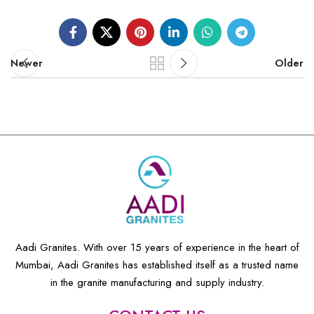
Newer
Older
Aadi Granites. With over 15 years of experience in the heart of
Mumbai, Aadi Granites has established itself as a trusted name
in the granite manufacturing and supply industry.