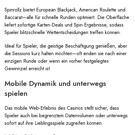
Spinrollz bietet European Blackjack, American Roulette und
Baccarat—alle für schnelle Runden optimiert. Die Oberfläche
liefert sofortige Karten-Deals und Spin-Ergebnisse, sodass
Spieler blitzschnelle Wettentscheidungen treffen können.
Ideal für Spieler, die geistige Beschäftigung genießen, aber
die Sessions kurz halten möchten—oft enden sie nach einer
einzigen Runde oder wenn ein vorher festgelegtes
Gewinnziel erreicht ist.
Mobile Dynamik und unterwegs
spielen
Das mobile Web-Erlebnis des Casinos stellt sicher, dass
Spieler auch bei begrenztem Datenvolumen oder unterwegs
sofort auf ihre Lieblingsspiele zugreifen können.