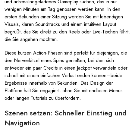
und adrenalinegeladenes Gameplay suchen, das in nur
wenigen Minuten am Tag genossen werden kann. In den
ersten Sekunden einer Sitzung werden Sie mit lebendigen
Visuals, klaren Soundtracks und einem intuitiven Layout
begrüßt, das Sie direkt zu den Reels oder Live-Tischen führt,
die Sie angehen möchten.
Diese kurzen Action-Phasen sind perfekt für diejenigen, die
den Nervenkitzel eines Spins genießen, bei dem sich
entweder ein paar Credits in einen Jackpot verwandeln oder
schnell mit einem einfachen Verlust enden können—beide
Ergebnisse innerhalb von Sekunden. Das Design der
Plattform hält Sie engagiert, ohne Sie mit endlosen Menüs
oder langen Tutorials zu überfordern.
Szenen setzen: Schneller Einstieg und
Navigation