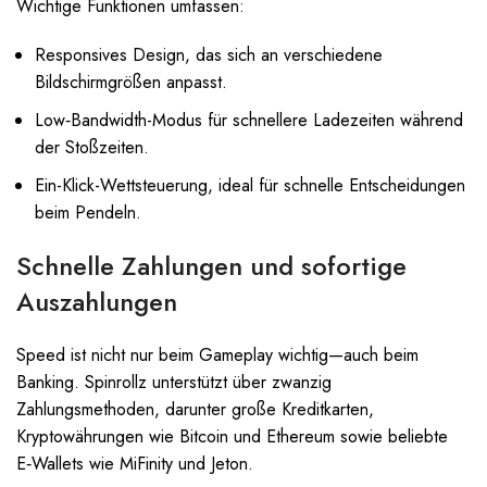
Wichtige Funktionen umfassen:
Responsives Design, das sich an verschiedene
Bildschirmgrößen anpasst.
Low‑Bandwidth-Modus für schnellere Ladezeiten während
der Stoßzeiten.
Ein-Klick-Wettsteuerung, ideal für schnelle Entscheidungen
beim Pendeln.
Schnelle Zahlungen und sofortige
Auszahlungen
Speed ist nicht nur beim Gameplay wichtig—auch beim
Banking. Spinrollz unterstützt über zwanzig
Zahlungsmethoden, darunter große Kreditkarten,
Kryptowährungen wie Bitcoin und Ethereum sowie beliebte
E‑Wallets wie MiFinity und Jeton.