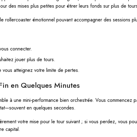
ur des mises plus petites pour étirer leurs fonds sur plus de tour
nt le rollercoaster émotionnel pouvant accompagner des sessions pl
vous connecter.
haitez jouer plus de tours.
ue vous atteignez votre limite de pertes.
 Fin en Quelques Minutes
mble à une mini‑performance bien orchestrée. Vous commencez pa
sultat—souvent en quelques secondes.
rement votre mise pour le tour suivant ; si vous perdez, vous po
e capital.