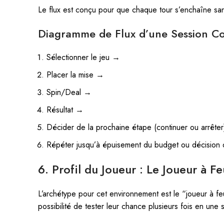
Le flux est conçu pour que chaque tour s’enchaîne san
Diagramme de Flux d’une Session C
Sélectionner le jeu →
Placer la mise →
Spin/Deal →
Résultat →
Décider de la prochaine étape (continuer ou arrête
Répéter jusqu’à épuisement du budget ou décision d
6. Profil du Joueur : Le Joueur à F
L’archétype pour cet environnement est le “joueur à feu 
possibilité de tester leur chance plusieurs fois en une