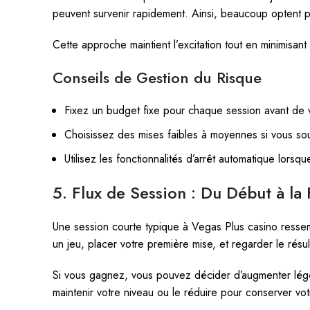
peuvent survenir rapidement. Ainsi, beaucoup optent po
Cette approche maintient l’excitation tout en minimisa
Conseils de Gestion du Risque
Fixez un budget fixe pour chaque session avant de 
Choisissez des mises faibles à moyennes si vous sou
Utilisez les fonctionnalités d’arrêt automatique lorsq
5. Flux de Session : Du Début à la
Une session courte typique à Vegas Plus casino resse
un jeu, placer votre première mise, et regarder le ré
Si vous gagnez, vous pouvez décider d’augmenter légè
maintenir votre niveau ou le réduire pour conserver votr