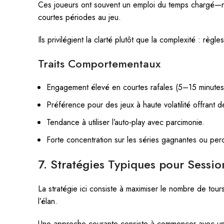
Ces joueurs ont souvent un emploi du temps chargé—n
courtes périodes au jeu.
Ils privilégient la clarté plutôt que la complexité : règl
Traits Comportementaux
Engagement élevé en courtes rafales (5–15 minutes
Préférence pour des jeux à haute volatilité offrant d
Tendance à utiliser l’auto‑play avec parcimonie.
Forte concentration sur les séries gagnantes ou pe
7. Stratégies Typiques pour Sessio
La stratégie ici consiste à maximiser le nombre de tour
l’élan.
Une approche courante consiste à commencer avec un