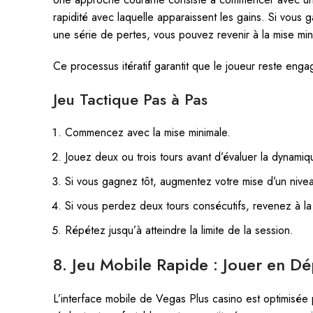
rapidité avec laquelle apparaissent les gains. Si vous
une série de pertes, vous pouvez revenir à la mise min
Ce processus itératif garantit que le joueur reste enga
Jeu Tactique Pas à Pas
Commencez avec la mise minimale.
Jouez deux ou trois tours avant d’évaluer la dynamiq
Si vous gagnez tôt, augmentez votre mise d’un nive
Si vous perdez deux tours consécutifs, revenez à la
Répétez jusqu’à atteindre la limite de la session.
8. Jeu Mobile Rapide : Jouer en D
L’interface mobile de Vegas Plus casino est optimisé