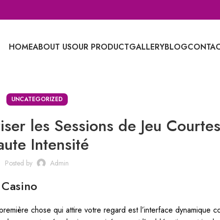
HOME
ABOUT US
OUR PRODUCT
GALLERY
BLOG
CONTAC
UNCATEGORIZED
iser les Sessions de Jeu Courtes
ute Intensité
Posted by
Admin
 Casino
 première chose qui attire votre regard est l’interface dynamique 