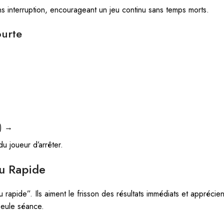
s interruption, encourageant un jeu continu sans temps morts.
ourte
r) →
u joueur d’arrêter.
eu Rapide
rapide”. Ils aiment le frisson des résultats immédiats et apprécien
 seule séance.