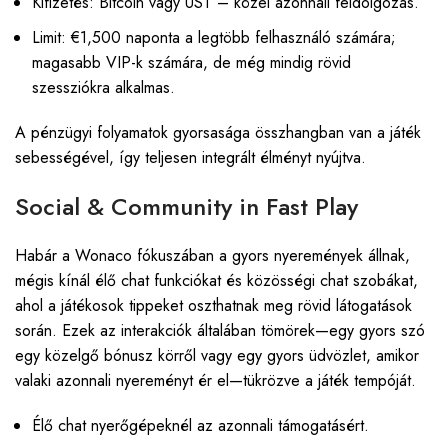
Kifizetés: Bitcoin vagy UST – közel azonnali feldolgozás.
Limit: €1,500 naponta a legtöbb felhasználó számára;
magasabb VIP-k számára, de még mindig rövid
szessziókra alkalmas.
A pénzügyi folyamatok gyorsasága összhangban van a játék
sebességével, így teljesen integrált élményt nyújtva.
Social & Community in Fast Play
Habár a Wonaco fókuszában a gyors nyeremények állnak,
mégis kínál élő chat funkciókat és közösségi chat szobákat,
ahol a játékosok tippeket oszthatnak meg rövid látogatások
során. Ezek az interakciók általában tömörek—egy gyors szó
egy közelgő bónusz körről vagy egy gyors üdvözlet, amikor
valaki azonnali nyereményt ér el—tükrözve a játék tempóját.
Élő chat nyerőgépeknél az azonnali támogatásért.