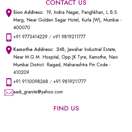
CONTACT US
Sion
Address:
19, Indira Nagar, Parighkhari, L.B.S.
Marg, Near Golden Sagar Hotel, Kurla (W), Mumbai -
400070
+91 9773414229
/
+91 9819211777
Kamothe
Address: 2
48, Jawahar Industrial Estate,
Near M.G.M. Hospital, Opp JK Tyre, Kamothe, Navi
Mumbai District. Raigad, Maharashtra Pin Code -
410209
+91 9110098268
/
+91 9819211777
aadi_granite@yahoo.com
FIND US