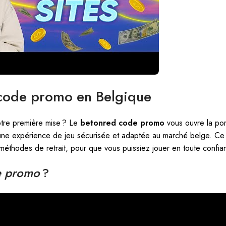
code promo en Belgique
otre première mise ? Le
betonred code promo
vous ouvre la por
une expérience de jeu sécurisée et adaptée au marché belge. Ce
éthodes de retrait, pour que vous puissiez jouer en toute confia
e promo
?