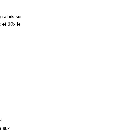
ratuits sur
 et 30x le
d.
e aux