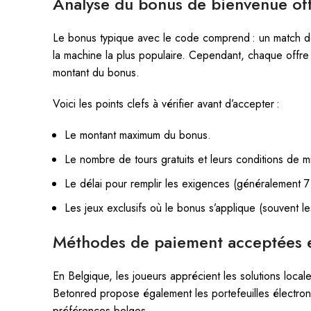
Analyse du bonus de bienvenue off
Le bonus typique avec le code comprend : un match de 
la machine la plus populaire. Cependant, chaque offre
montant du bonus.
Voici les points clefs à vérifier avant d’accepter :
Le montant maximum du bonus.
Le nombre de tours gratuits et leurs conditions de m
Le délai pour remplir les exigences (généralement 7 
Les jeux exclusifs où le bonus s’applique (souvent l
Méthodes de paiement acceptées et
En Belgique, les joueurs apprécient les solutions loca
Betonred propose également les portefeuilles électroni
préférences belges.