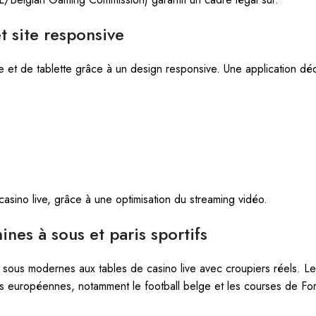
t site responsive
e et de tablette grâce à un design responsive. Une application dé
asino live, grâce à une optimisation du streaming vidéo.
ines à sous et paris sportifs
sous modernes aux tables de casino live avec croupiers réels. L
ons européennes, notamment le football belge et les courses de For