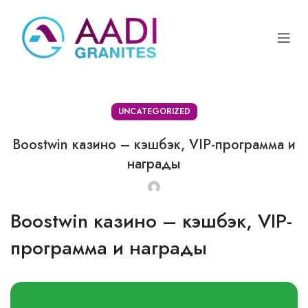
UNCATEGORIZED
Boostwin казино – кэшбэк, VIP-программа и
награды
Boostwin казино – кэшбэк, VIP-
программа и награды