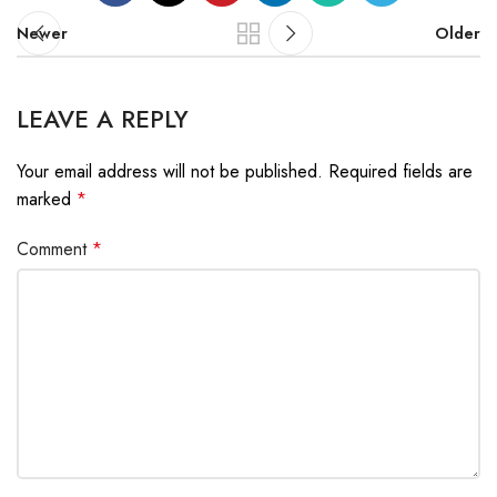
Newer
Older
LEAVE A REPLY
Your email address will not be published.
Required fields are
marked
*
Comment
*