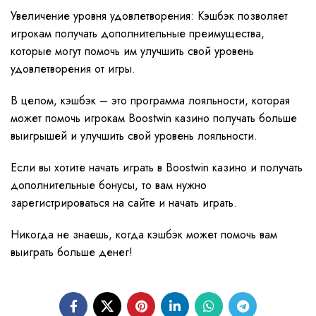
Увеличение уровня удовлетворения: Кэшбэк позволяет
игрокам получать дополнительные преимущества,
которые могут помочь им улучшить свой уровень
удовлетворения от игры.
В целом, кэшбэк – это программа лояльности, которая
может помочь игрокам Boostwin казино получать больше
выигрышей и улучшить свой уровень лояльности.
Если вы хотите начать играть в Boostwin казино и получать
дополнительные бонусы, то вам нужно
зарегистрироваться на сайте и начать играть.
Никогда не знаешь, когда кэшбэк может помочь вам
выиграть больше денег!