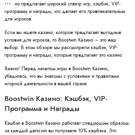
Казино предлагает широкий спектр игр, кэшбэк, VIP-
программу и награды, что делает его привлекательным
для игроков.
Если вы ищете казино, которое предлагает выгодные
условия для игроков, то Boostwin Казино – это ваш
выбор. В этом обзоре мы рассмотрели кэшбэк, VIP-
программу и награды, которые предлагает это казино.
Важно! Перед началом игры в Boostwin Казино,
убедитесь, что вы знакомы с условиями и правилами
игорной деятельности в вашей стране.
Boostwin Казино: Кэшбэк, VIP-
Программа и Награды
Кэшбэк в Boostwin Казино работает следующим образом:
за каждый депозит вы получаете 10% кэшбэка. Это