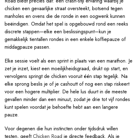
Road biedt precies dat: een crash‑stijl ervaring waarbij je
chicken een gevaarlijke straat oversteekt, botsend tegen
manholes en ovens die de ronde in een oogwenk kunnen
beëindigen. Omdat het spel is opgebouwd rond een reeks
discrete stappen—elke een beslissingspunt—kun je
gemakkelijk tientallen rondes in een enkele koffiepauze of
middagpauze passen.
Elke sessie voelt als een sprint in plaats van een marathon. Je
zet je inzet, kiest een moeilijkheidsgraad, drukt op start, en
vervolgens springt de chicken vooruit één stap tegelijk. Na
elke sprong beslis je of je cashoutt of nog een stap riskeert
voor een hogere multiplier. De hele lus duurt in de meeste
gevallen minder dan een minuut, zodat je drie tot vijf rondes
kunt spelen voordat je behoefte hebt aan een langere
pauze.
Voor degenen die hun instincten onder tijdsdruk willen
testen, geeft
Chicken Road
je directe feedback. Als je