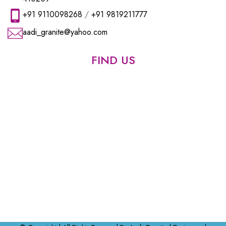
+91 9110098268
/
+91 9819211777
aadi_granite@yahoo.com
FIND US