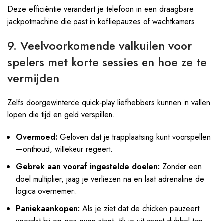
Deze efficiëntie verandert je telefoon in een draagbare
jackpotmachine die past in koffiepauzes of wachtkamers.
9. Veelvoorkomende valkuilen voor
spelers met korte sessies en hoe ze te
vermijden
Zelfs doorgewinterde quick‑play liefhebbers kunnen in vallen
lopen die tijd en geld verspillen.
Overmoed:
Geloven dat je trapplaatsing kunt voorspellen
—onthoud, willekeur regeert.
Gebrek aan vooraf ingestelde doelen:
Zonder een
doel multiplier, jaag je verliezen na en laat adrenaline de
logica overnemen.
Paniekaankopen:
Als je ziet dat de chicken pauzeert
voordat hij op een oven stapt, tik je uit angst dubbel‑tap;