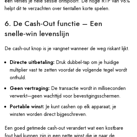
één verlies je hele sessie ontspoort. De hoge RTP van 98%
helpt dit te verzachten over tientallen korte spelen.
6. De Cash‑Out functie – Een
snelle‑win levenslijn
De cash‑out knop is je vangnet wanneer de weg riskant lijkt.
Directe uitbetaling:
Druk dubbel‑tap om je huidige
multiplier vast te zetten voordat de volgende tegel wordt
onthuld.
Geen vertraging:
De transactie wordt in milliseconden
verwerkt—geen wachttijd voor bevestigingsschermen.
Portable winst:
Je kunt cashen op elk apparaat; je
winsten worden direct bijgeschreven.
Een goed getimede cash‑out verandert wat een kostbare
fout had kunnen zijn in een nette winst die je naar de