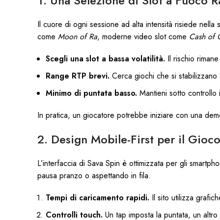
1. Una Selezione di Slot a Fuoco 
Il cuore di ogni sessione ad alta intensità risiede nella
come
Moon of Ra
, moderne video slot come
Cash of 
Scegli una slot a bassa volatilità.
Il rischio rimane
Range RTP brevi.
Cerca giochi che si stabilizzano e
Minimo di puntata basso.
Mantieni sotto controllo i
In pratica, un giocatore potrebbe iniziare con una dem
2. Design Mobile-First per il Gio
L’interfaccia di Sava Spin è ottimizzata per gli smartph
pausa pranzo o aspettando in fila.
Tempi di caricamento rapidi.
Il sito utilizza grafi
Controlli touch.
Un tap imposta la puntata, un altro