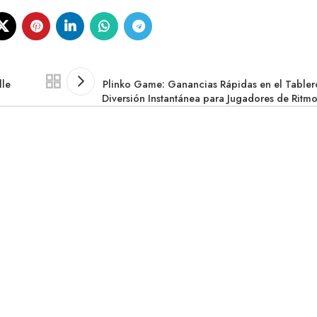
lle
Plinko Game: Ganancias Rápidas en el Tabler
Diversión Instantánea para Jugadores de Ritm