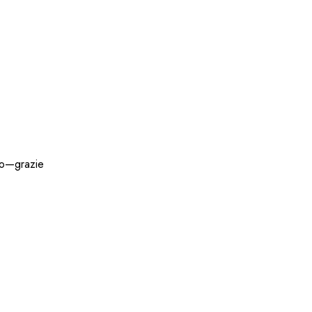
io—grazie