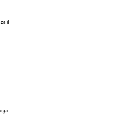
za il
lega