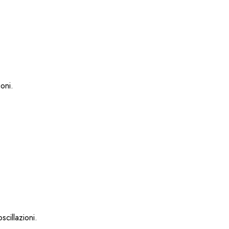
oni.
scillazioni.