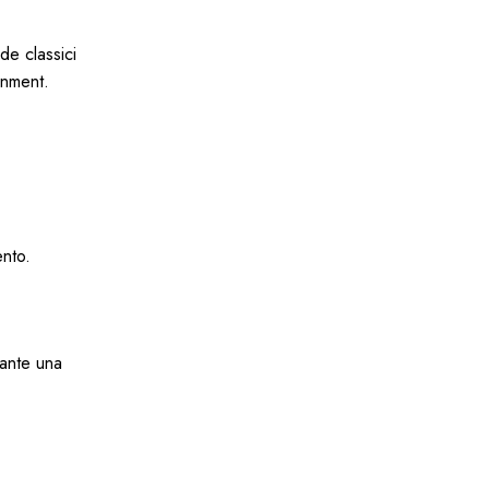
ude classici
inment.
ento.
rante una