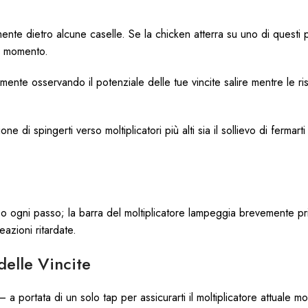
nte dietro alcune caselle. Se la chicken atterra su uno di questi p
el momento.
ente osservando il potenziale delle tue vincite salire mentre le ri
e di spingerti verso moltiplicatori più alti sia il sollievo di fermart
po ogni passo; la barra del moltiplicatore lampeggia brevemente pr
eazioni ritardate.
elle Vincite
 a portata di un solo tap per assicurarti il moltiplicatore attuale mol