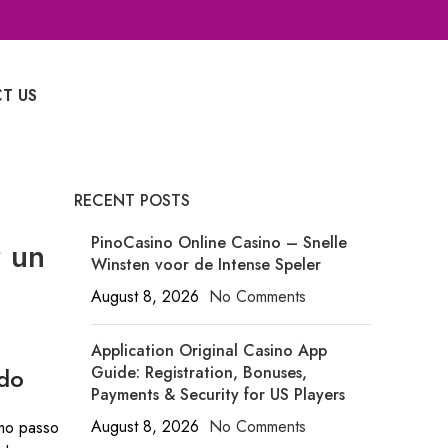
T US
Whatsapp Enquiry
RECENT POSTS
PinoCasino Online Casino – Snelle
 un
Winsten voor de Intense Speler
August 8, 2026
No Comments
Application Original Casino App
ido
Guide: Registration, Bonuses,
Payments & Security for US Players
August 8, 2026
No Comments
imo passo