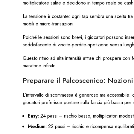
moltiplicatore salire e decidono in tempo reale se cash
La tensione è costante: ogni tap sembra una scelta tra
mobili e micro‑transazioni.
Poiché le sessioni sono brevi, i giocatori possono inser
soddisfacente di vincite‑perdite‑ripetizione senza lungh
Questo ritmo ad alta intensità attrae chi prospera con 
maratone infinite.
Preparare il Palcoscenico: Nozioni
L’intervallo di scommessa è generoso ma accessibile: 
giocatori preferisce puntare sulla fascia più bassa per m
Easy:
24 passi – rischio basso, moltiplicatori modest
Medium:
22 passi – rischio e ricompensa equilibrati