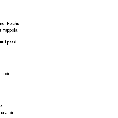
one. Poiché
a trappola.
ti i passi
n modo
he
curva di