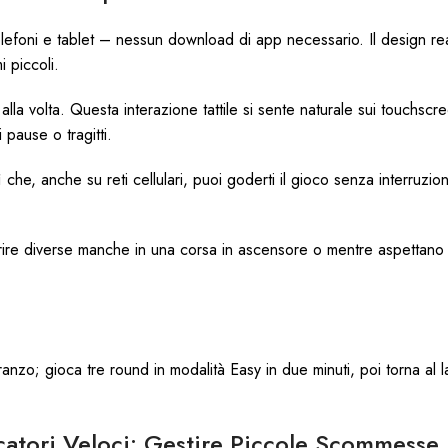
lefoni e tablet – nessun download di app necessario. Il design rea
i piccoli.
la volta. Questa interazione tattile si sente naturale sui touchscr
 pause o tragitti.
 che, anche su reti cellulari, puoi goderti il gioco senza interruzio
erire diverse manche in una corsa in ascensore o mentre aspettano i
ranzo; gioca tre round in modalità Easy in due minuti, poi torna al 
catori Veloci: Gestire Piccole Scommesse 