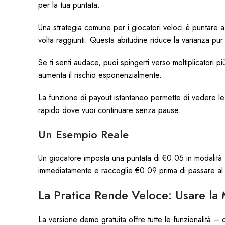
per la tua puntata.
Una strategia comune per i giocatori veloci è puntare 
volta raggiunti. Questa abitudine riduce la varianza pu
Se ti senti audace, puoi spingerti verso moltiplicatori 
aumenta il rischio esponenzialmente.
La funzione di payout istantaneo permette di vedere le 
rapido dove vuoi continuare senza pause.
Un Esempio Reale
Un giocatore imposta una puntata di €0.05 in modalità Ea
immediatamente e raccoglie €0.09 prima di passare al
La Pratica Rende Veloce: Usare la
La versione demo gratuita offre tutte le funzionalità – og