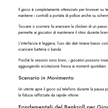
Il gioco è completamente ottimizzato per browser su te
mantiene i controlli a portata di pollice anche su scherm
Toccare o scorrere fa avanzare la chicken di un passo al
permette ai giocatori di mantenere il ritmo durante brevi
L’interfaccia è leggera; l’uso dei dati rimane basso così
scaricare batteria o banda.
Poiché le sessioni sono brevi, i giocatori possono ins
aggiungendo eccitazione fresca ai momenti quotidiani.
Scenario in Movimento
Un utente apre il gioco sul telefono durante la pausa p
la fiducia rafforzata da rapide vittorie.
Fondamentali del Bankroll per Gio