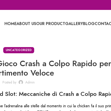
HOME
ABOUT US
OUR PRODUCT
GALLERY
BLOG
CONTAC
UNCATEGORIZED
Gioco Crash a Colpo Rapido per
rtimento Veloce
Posted by
Admin
d Slot: Meccaniche di Crash a Colpo Rap
 l’adrenalina alle stelle dal momento in cui la chicken fa il suo pr