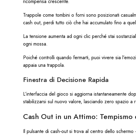
ricompensa crescente.
Trappole come tombini o forni sono posizionati casualme
cash out, perdi tutto ciò che hai accumulato fino a qu
La tensione aumenta ad ogni clic perché stai sostanzialm
ogni mossa.
Poiché controlli quando fermarti, puoi vivere sia l’emozion
appaia una trappola.
Finestra di Decisione Rapida
L’interfaccia del gioco si aggiorna istantaneamente do
stabilizzarsi sul nuovo valore, lasciando zero spazio a r
Cash Out in un Attimo: Tempismo d
Il pulsante di cash‑out si trova al centro dello schermo –