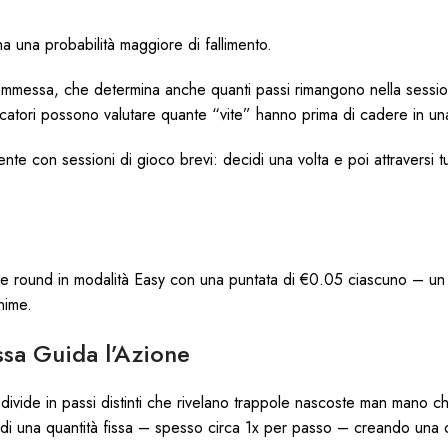
.
 una probabilità maggiore di fallimento.
a scommessa, che determina anche quanti passi rimangono nella sessi
ocatori possono valutare quante “vite” hanno prima di cadere in un
te con sessioni di gioco brevi: decidi una volta e poi attraversi tut
ue round in modalità Easy con una puntata di €0.05 ciascuno – u
nime.
sa Guida l’Azione
si divide in passi distinti che rivelano trappole nascoste man mano c
e di una quantità fissa – spesso circa 1x per passo – creando una 