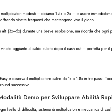
a moltiplicatori modesti – diciamo 1.5x o 2x – e uscire immediatam
r offrendo vincite frequenti che mantengono vivo il gioco.
più alti (3x–5x) durante una breve esplosione, ma ricorda che ogni 
vincite aggiunte al saldo subito dopo il cash out – perfetta per il
sy e osserva il moltiplicatore salire da 1x a 1.8x in tre passi. To
 round successivo.
 Modalità Demo per Sviluppare Abilità Rap
ni livello di difficoltà, sistema di moltiplicatori e meccanica di ca