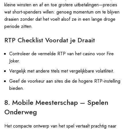
kleine winsten en af en toe grotere uitbetalingen—precies
wat short‑spenders willen: genoeg momentum om te blijven
draaien zonder dat het voelt alsof ze in een lange droge
periode zitten.
RTP Checklist Voordat je Draait
Controleer de vermelde RTP van het casino voor Fire
Joker.
Vergelijk met andere titels met vergelijkbare volatiliteit.
Geef de voorkeur aan sites die de hogere RTP-instelling
bieden.
8. Mobile Meesterschap – Spelen
Onderweg
Het compacte ontwerp van het spel vertaalt prachtig naar