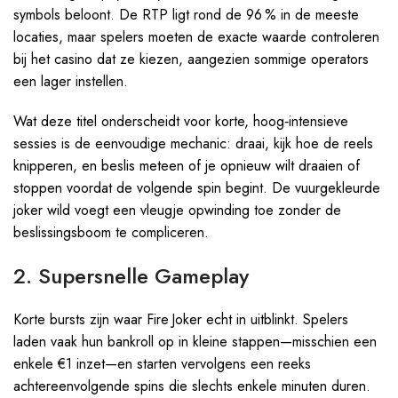
symbols beloont. De RTP ligt rond de 96 % in de meeste
locaties, maar spelers moeten de exacte waarde controleren
bij het casino dat ze kiezen, aangezien sommige operators
een lager instellen.
Wat deze titel onderscheidt voor korte, hoog‑intensieve
sessies is de eenvoudige mechanic: draai, kijk hoe de reels
knipperen, en beslis meteen of je opnieuw wilt draaien of
stoppen voordat de volgende spin begint. De vuurgekleurde
joker wild voegt een vleugje opwinding toe zonder de
beslissingsboom te compliceren.
2. Supersnelle Gameplay
Korte bursts zijn waar Fire Joker echt in uitblinkt. Spelers
laden vaak hun bankroll op in kleine stappen—misschien een
enkele €1 inzet—en starten vervolgens een reeks
achtereenvolgende spins die slechts enkele minuten duren.