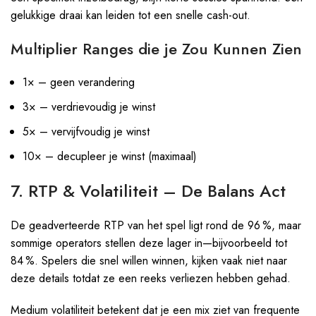
gelukkige draai kan leiden tot een snelle cash-out.
Multiplier Ranges die je Zou Kunnen Zien
1× – geen verandering
3× – verdrievoudig je winst
5× – vervijfvoudig je winst
10× – decupleer je winst (maximaal)
7. RTP & Volatiliteit – De Balans Act
De geadverteerde RTP van het spel ligt rond de 96 %, maar
sommige operators stellen deze lager in—bijvoorbeeld tot
84 %. Spelers die snel willen winnen, kijken vaak niet naar
deze details totdat ze een reeks verliezen hebben gehad.
Medium volatiliteit betekent dat je een mix ziet van frequente