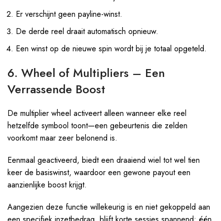
Er verschijnt geen payline-winst.
De derde reel draait automatisch opnieuw.
Een winst op de nieuwe spin wordt bij je totaal opgeteld.
6. Wheel of Multipliers – Een
Verrassende Boost
De multiplier wheel activeert alleen wanneer elke reel
hetzelfde symbool toont—een gebeurtenis die zelden
voorkomt maar zeer belonend is.
Eenmaal geactiveerd, biedt een draaiend wiel tot wel tien
keer de basiswinst, waardoor een gewone payout een
aanzienlijke boost krijgt.
Aangezien deze functie willekeurig is en niet gekoppeld aan
een specifiek inzetbedrag, blijft korte sessies spannend: één