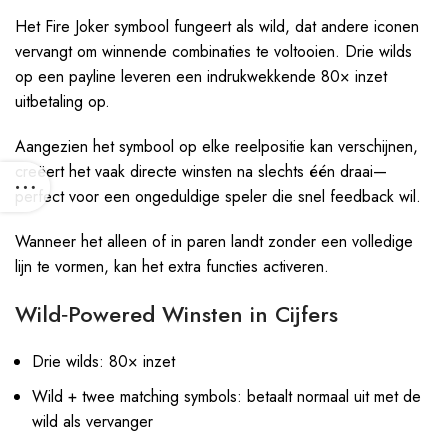
Het Fire Joker symbool fungeert als wild, dat andere iconen
vervangt om winnende combinaties te voltooien. Drie wilds
op een payline leveren een indrukwekkende 80× inzet
uitbetaling op.
Aangezien het symbool op elke reelpositie kan verschijnen,
creëert het vaak directe winsten na slechts één draai—
perfect voor een ongeduldige speler die snel feedback wil.
Wanneer het alleen of in paren landt zonder een volledige
lijn te vormen, kan het extra functies activeren.
Wild‑Powered Winsten in Cijfers
Drie wilds: 80× inzet
Wild + twee matching symbols: betaalt normaal uit met de
wild als vervanger