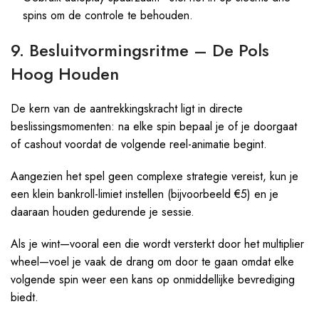
spins om de controle te behouden.
9. Besluitvormingsritme – De Pols
Hoog Houden
De kern van de aantrekkingskracht ligt in directe
beslissingsmomenten: na elke spin bepaal je of je doorgaat
of cashout voordat de volgende reel-animatie begint.
Aangezien het spel geen complexe strategie vereist, kun je
een klein bankroll-limiet instellen (bijvoorbeeld €5) en je
daaraan houden gedurende je sessie.
Als je wint—vooral een die wordt versterkt door het multiplier
wheel—voel je vaak de drang om door te gaan omdat elke
volgende spin weer een kans op onmiddellijke bevrediging
biedt.