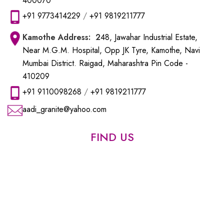
400070
+91 9773414229
/
+91 9819211777
Kamothe
Address: 2
48, Jawahar Industrial Estate,
Near M.G.M. Hospital, Opp JK Tyre, Kamothe, Navi
Mumbai District. Raigad, Maharashtra Pin Code -
410209
+91 9110098268
/
+91 9819211777
aadi_granite@yahoo.com
FIND US