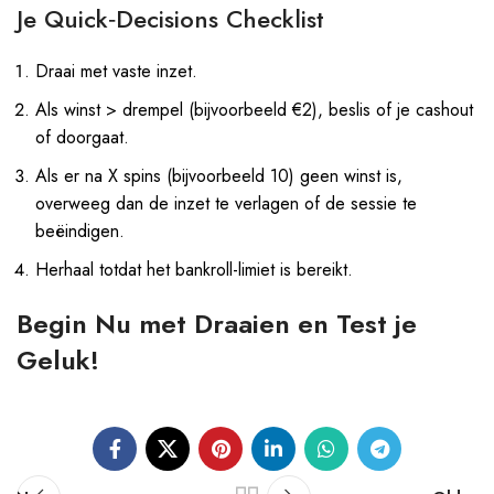
Je Quick‑Decisions Checklist
Draai met vaste inzet.
Als winst > drempel (bijvoorbeeld €2), beslis of je cashout
of doorgaat.
Als er na X spins (bijvoorbeeld 10) geen winst is,
overweeg dan de inzet te verlagen of de sessie te
beëindigen.
Herhaal totdat het bankroll-limiet is bereikt.
Begin Nu met Draaien en Test je
Geluk!