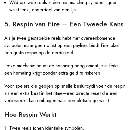
Wild op twee reels + één niet‑matching symbool: geen
winst tenzij onderdeel van een lijn
5. Respin van Fire – Een Tweede Kans
Als je twee gestapelde reels hebt met overeenkomende
symbolen maar geen winst op een payline, biedt Fire Joker
een gratis respin op de derde reel.
Deze mechanic houdt de spanning hoog omdat je in feite
een herhaling krijgt zonder extra geld te riskeren.
Voor spelers die gedijen op snelle besluitcycli voelt de respin
als een extra beat in het ritme—een directe reset die een
verliesreeks kan ombuigen naar een plotselinge winst.
Hoe Respin Werkt
Twee reels tonen identieke symbolen.