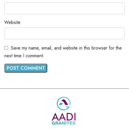
Website
Save my name, email, and website in this browser for the
next time I comment.