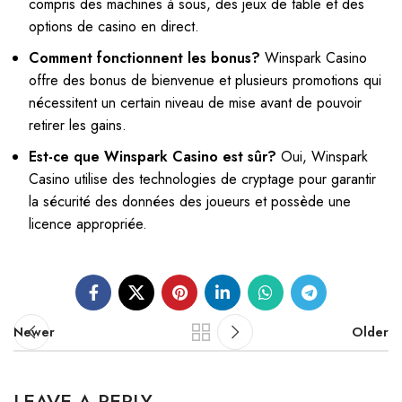
compris des machines à sous, des jeux de table et des
options de casino en direct.
Comment fonctionnent les bonus?
Winspark Casino
offre des bonus de bienvenue et plusieurs promotions qui
nécessitent un certain niveau de mise avant de pouvoir
retirer les gains.
Est-ce que Winspark Casino est sûr?
Oui, Winspark
Casino utilise des technologies de cryptage pour garantir
la sécurité des données des joueurs et possède une
licence appropriée.
Newer
Older
LEAVE A REPLY