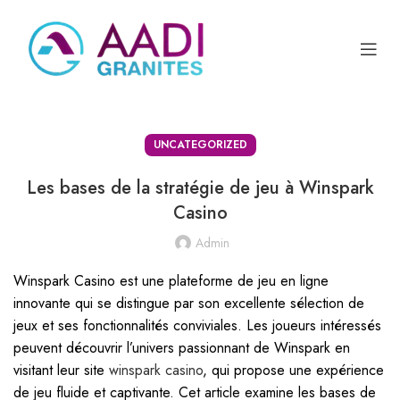
UNCATEGORIZED
Les bases de la stratégie de jeu à Winspark
Casino
Admin
Winspark Casino est une plateforme de jeu en ligne
innovante qui se distingue par son excellente sélection de
jeux et ses fonctionnalités conviviales. Les joueurs intéressés
peuvent découvrir l’univers passionnant de Winspark en
visitant leur site
winspark casino
, qui propose une expérience
de jeu fluide et captivante. Cet article examine les bases de