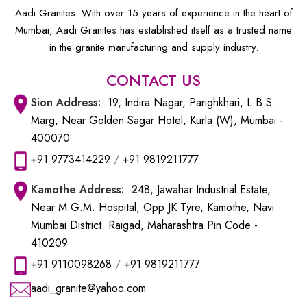
Aadi Granites. With over 15 years of experience in the heart of
Mumbai, Aadi Granites has established itself as a trusted name
in the granite manufacturing and supply industry.
CONTACT US
Sion
Address:
19, Indira Nagar, Parighkhari, L.B.S.
Marg, Near Golden Sagar Hotel, Kurla (W), Mumbai -
400070
+91 9773414229
/
+91 9819211777
Kamothe
Address: 2
48, Jawahar Industrial Estate,
Near M.G.M. Hospital, Opp JK Tyre, Kamothe, Navi
Mumbai District. Raigad, Maharashtra Pin Code -
410209
+91 9110098268
/
+91 9819211777
aadi_granite@yahoo.com