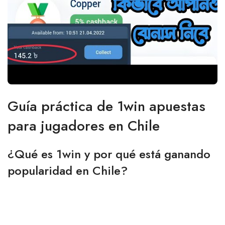
Guía práctica de 1win apuestas
para jugadores en Chile
¿Qué es 1win y por qué está ganando
popularidad en Chile?