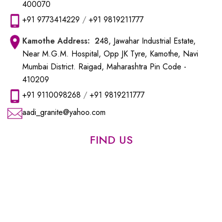
400070
+91 9773414229
/
+91 9819211777
Kamothe
Address: 2
48, Jawahar Industrial Estate,
Near M.G.M. Hospital, Opp JK Tyre, Kamothe, Navi
Mumbai District. Raigad, Maharashtra Pin Code -
410209
+91 9110098268
/
+91 9819211777
aadi_granite@yahoo.com
FIND US