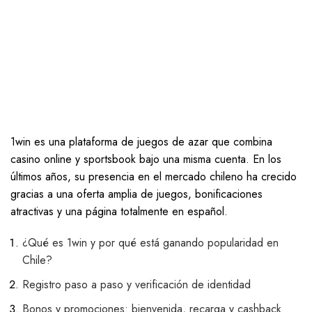
1win es una plataforma de juegos de azar que combina
casino online y sportsbook bajo una misma cuenta. En los
últimos años, su presencia en el mercado chileno ha crecido
gracias a una oferta amplia de juegos, bonificaciones
atractivas y una página totalmente en español.
¿Qué es 1win y por qué está ganando popularidad en
Chile?
Registro paso a paso y verificación de identidad
Bonos y promociones: bienvenida, recarga y cashback