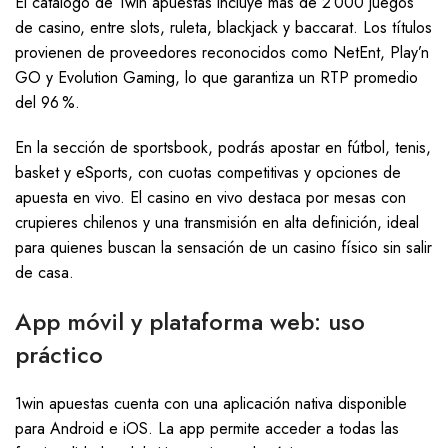
El catálogo de 1win apuestas incluye más de 2 000 juegos
de casino, entre slots, ruleta, blackjack y baccarat. Los títulos
provienen de proveedores reconocidos como NetEnt, Play’n
GO y Evolution Gaming, lo que garantiza un RTP promedio
del 96 %.
En la sección de sportsbook, podrás apostar en fútbol, tenis,
basket y eSports, con cuotas competitivas y opciones de
apuesta en vivo. El casino en vivo destaca por mesas con
crupieres chilenos y una transmisión en alta definición, ideal
para quienes buscan la sensación de un casino físico sin salir
de casa.
App móvil y plataforma web: uso
práctico
1win apuestas cuenta con una aplicación nativa disponible
para Android e iOS. La app permite acceder a todas las