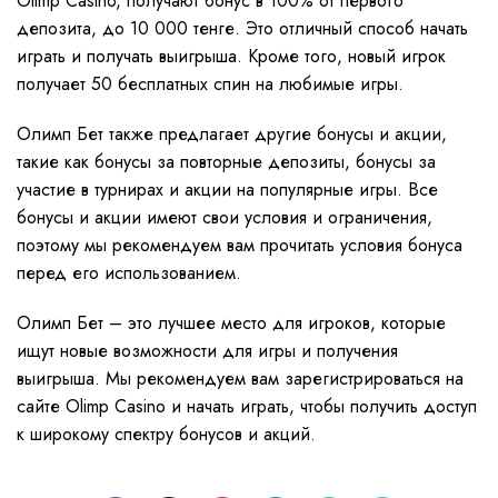
Olimp Casino, получают бонус в 100% от первого
депозита, до 10 000 тенге. Это отличный способ начать
играть и получать выигрыша. Кроме того, новый игрок
получает 50 бесплатных спин на любимые игры.
Олимп Бет также предлагает другие бонусы и акции,
такие как бонусы за повторные депозиты, бонусы за
участие в турнирах и акции на популярные игры. Все
бонусы и акции имеют свои условия и ограничения,
поэтому мы рекомендуем вам прочитать условия бонуса
перед его использованием.
Олимп Бет – это лучшее место для игроков, которые
ищут новые возможности для игры и получения
выигрыша. Мы рекомендуем вам зарегистрироваться на
сайте Olimp Casino и начать играть, чтобы получить доступ
к широкому спектру бонусов и акций.