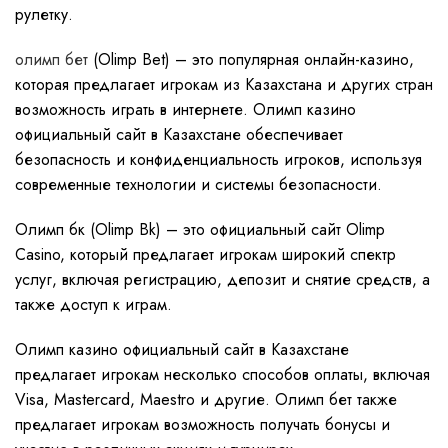
рулетку.
олимп бет
(Olimp Bet) – это популярная онлайн-казино,
которая предлагает игрокам из Казахстана и других стран
возможность играть в интернете. Олимп казино
официальный сайт в Казахстане обеспечивает
безопасность и конфиденциальность игроков, используя
современные технологии и системы безопасности.
Олимп бк (Olimp Bk) – это официальный сайт Olimp
Casino, который предлагает игрокам широкий спектр
услуг, включая регистрацию, депозит и снятие средств, а
также доступ к играм.
Олимп казино официальный сайт в Казахстане
предлагает игрокам несколько способов оплаты, включая
Visa, Mastercard, Maestro и другие. Олимп бет также
предлагает игрокам возможность получать бонусы и