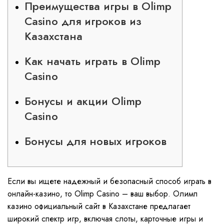
Преимущества игры в Olimp
Casino для игроков из
Казахстана
Как начать играть в Olimp
Casino
Бонусы и акции Olimp
Casino
Бонусы для новых игроков
Если вы ищете надежный и безопасный способ играть в
онлайн-казино, то Olimp Casino – ваш выбор. Олимп
казино официальный сайт в Казахстане предлагает
широкий спектр игр, включая слоты, карточные игры и