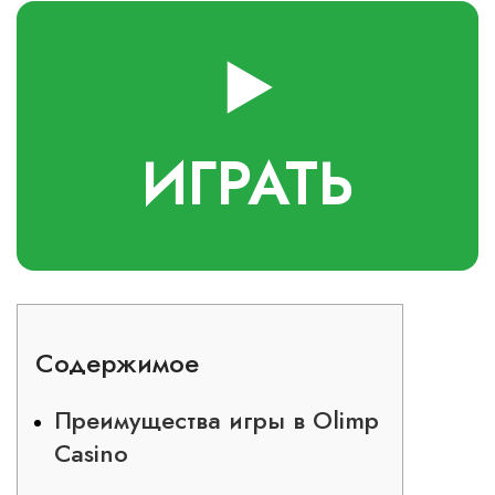
▶️
ИГРАТЬ
Содержимое
Преимущества игры в Olimp
Casino