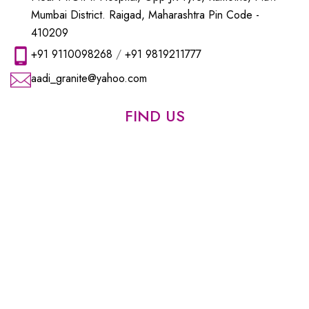
Mumbai District. Raigad, Maharashtra Pin Code -
410209
+91 9110098268
/
+91 9819211777
aadi_granite@yahoo.com
FIND US