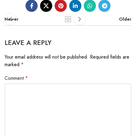
Newer
Older
LEAVE A REPLY
Your email address will not be published.
Required fields are
marked
*
Comment
*