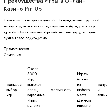
Преимущества Игры в Онлайн
Казино Pin Up
Кроме того, онлайн казино Pin Up предлагает широкий
выбор игр, включая слоты, карточные игры, рулетку и
другие. Это позволяет игрокам выбрать игру, которая
лучше всего подходит им.
Преимущество
Описание
Около
3000
Играть
игр,
можно
Большой
включая
из
Бону
выбор
слоты,
Доступность
любого
и
игр
карточные
места,
акци
игры,
где есть
рулетку и
интернет