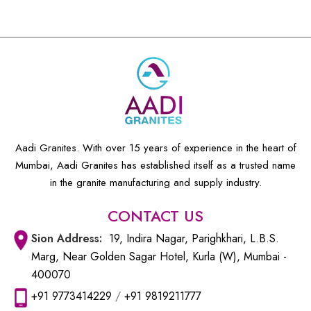
Aadi Granites. With over 15 years of experience in the heart of
Mumbai, Aadi Granites has established itself as a trusted name
in the granite manufacturing and supply industry.
CONTACT US
Sion
Address:
19, Indira Nagar, Parighkhari, L.B.S.
Marg, Near Golden Sagar Hotel, Kurla (W), Mumbai -
400070
+91 9773414229
/
+91 9819211777