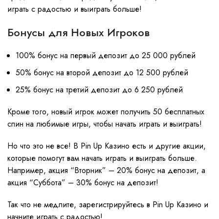
играть с радостью и выиграть больше!
Бонусы для Новых Игроков
100% бонус на первый депозит до 25 000 рублей
50% бонус на второй депозит до 12 500 рублей
25% бонус на третий депозит до 6 250 рублей
Кроме того, новый игрок может получить 50 бесплатных
спин на любимые игры, чтобы начать играть и выиграть!
Но что это не все! В Pin Up Казино есть и другие акции,
которые помогут вам начать играть и выиграть больше.
Например, акция “Вторник” – 20% бонус на депозит, а
акция “Суббота” – 30% бонус на депозит!
Так что не медлите, зарегистрируйтесь в Pin Up Казино и
начните играть с радостью!