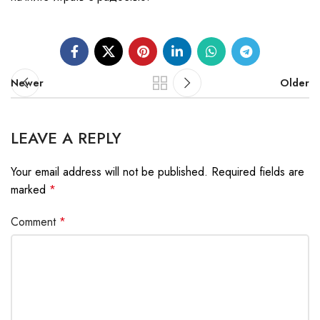
Newer
Older
LEAVE A REPLY
Your email address will not be published.
Required fields are
marked
*
Comment
*