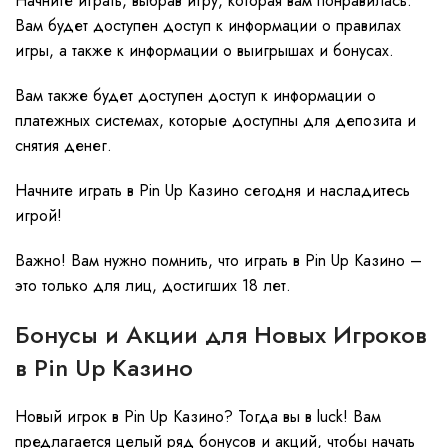
Начните играть, выбрав игру, которая вам понравилась.
Вам будет доступен доступ к информации о правилах
игры, а также к информации о выигрышах и бонусах.
Вам также будет доступен доступ к информации о
платежных системах, которые доступны для депозита и
снятия денег.
Начните играть в Pin Up Казино сегодня и насладитесь
игрой!
Важно! Вам нужно помнить, что играть в Pin Up Казино –
это только для лиц, достигших 18 лет.
Бонусы и Акции для Новых Игроков
в Pin Up Казино
Новый игрок в Pin Up Казино? Тогда вы в luck! Вам
предлагается целый ряд бонусов и акций, чтобы начать