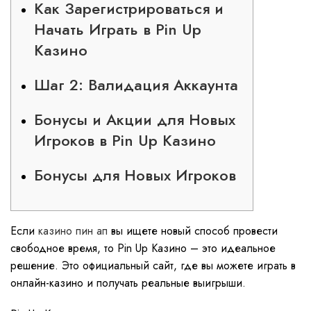
Как Зарегистрироваться и
Начать Играть в Pin Up
Казино
Шаг 2: Валидация Аккаунта
Бонусы и Акции для Новых
Игроков в Pin Up Казино
Бонусы для Новых Игроков
Если
казино пин ап
вы ищете новый способ провести
свободное время, то Pin Up Казино – это идеальное
решение. Это официальный сайт, где вы можете играть в
онлайн-казино и получать реальные выигрыши.