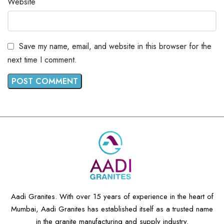
Website
Save my name, email, and website in this browser for the
next time I comment.
Aadi Granites. With over 15 years of experience in the heart of
Mumbai, Aadi Granites has established itself as a trusted name
in the granite manufacturing and supply industry.