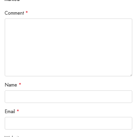
Comment
*
Name
*
Email
*