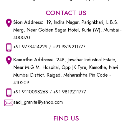
CONTACT US
Sion
Address:
19, Indira Nagar, Parighkhari, L.B.S.
Marg, Near Golden Sagar Hotel, Kurla (W), Mumbai -
400070
+91 9773414229
/
+91 9819211777
Kamothe
Address: 2
48, Jawahar Industrial Estate,
Near M.G.M. Hospital, Opp JK Tyre, Kamothe, Navi
Mumbai District. Raigad, Maharashtra Pin Code -
410209
+91 9110098268
/
+91 9819211777
aadi_granite@yahoo.com
FIND US