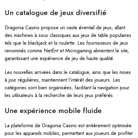
Un catalogue de jeux diversifié
Dragonia Casino propose un vaste éventail de jeux, allant
des machines à sous classiques aux jeux de table populaires
tels que le blackjack et la roulette. Les fournisseurs de jeux
renommés comme NetEnt et Microgaming alimentent le site,
garantissant une expérience de jeu de haute qualité.
Les nouvelles arrivées dans le catalogue, ainsi que les mises
à jour régulières, maintiennent l’intérêt des joueurs. Les
catégories sont bien organisées, facilitant la navigation pour
les utilisateurs à la recherche de leurs jeux préférés.
Une expérience mobile fluide
La plateforme de Dragonia Casino est entièrement optimisée
pour les appareils mobiles, permettant aux joueurs de profiter