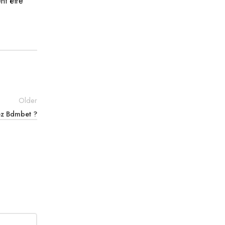
nt être
Older
hez Bdmbet ?