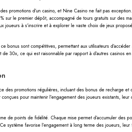
des promotions d’un casino, et Nine Casino ne fait pas exception
0% sur le premier dépôt, accompagné de tours gratuits sur des ma
 joueurs à s’inscrire et à explorer le vaste choix de jeux proposé
 ce bonus sont compétitives, permettant aux utilisateurs d’accéder 
 de 30x, ce qui est raisonnable par rapport à d’autres casinos en 
on
e des promotions régulières, incluant des bonus de recharge et 
conçues pour maintenir l’engagement des joueurs existants, leur 
mme de points de fidélité. Chaque mise permet d’accumuler des po
Ce système favorise l’engagement à long terme des joueurs, leur f