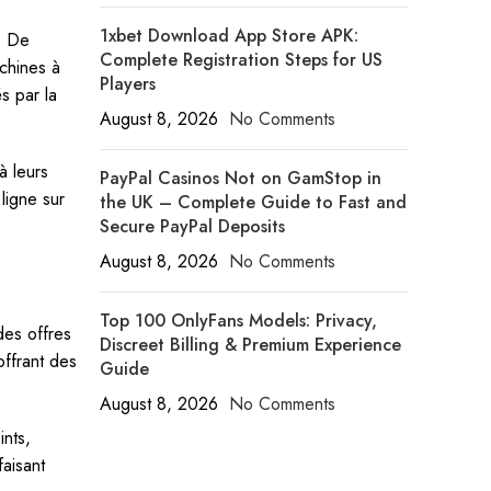
1xbet Download App Store APK:
. De
Complete Registration Steps for US
chines à
Players
s par la
August 8, 2026
No Comments
à leurs
PayPal Casinos Not on GamStop in
ligne sur
the UK – Complete Guide to Fast and
Secure PayPal Deposits
August 8, 2026
No Comments
Top 100 OnlyFans Models: Privacy,
des offres
Discreet Billing & Premium Experience
offrant des
Guide
August 8, 2026
No Comments
ints,
aisant