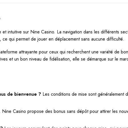
e
et intuitive sur Nine Casino. La navigation dans les différents sec
les, ce qui permet de jouer en déplacement sans aucune difficulté.
teforme attrayante pour ceux qui recherchent une variété de bon
ives et un bon niveau de fidélisation, elle se démarque sur le ma
onus de bienvenue ?
Les conditions de mise sont généralement 
 Nine Casino propose des bonus sans dépôt pour attirer les nou