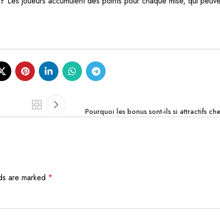
 ?
Les joueurs accumulent des points pour chaque mise, qui peuve
Pourquoi les bonus sont-ils si attractifs c
lds are marked
*