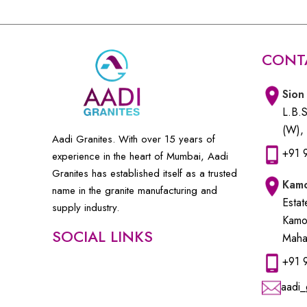
CONT
Sio
L.B.S
(W),
Aadi Granites. With over 15 years of
+91 
experience in the heart of Mumbai, Aadi
Granites has established itself as a trusted
Kam
name in the granite manufacturing and
Estat
supply industry.
Kamot
SOCIAL LINKS
Maha
+91 
aadi_