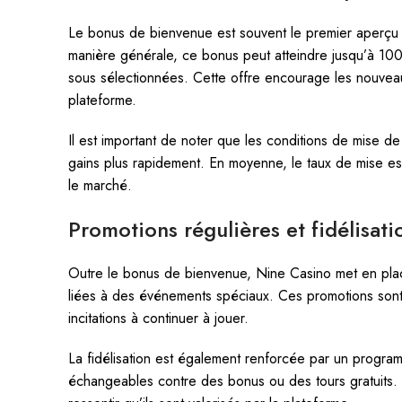
Le bonus de bienvenue est souvent le premier aperçu 
manière générale, ce bonus peut atteindre jusqu’à 10
sous sélectionnées. Cette offre encourage les nouveaux
plateforme.
Il est important de noter que les conditions de mise de
gains plus rapidement. En moyenne, le taux de mise est
le marché.
Promotions régulières et fidélisati
Outre le bonus de bienvenue, Nine Casino met en plac
liées à des événements spéciaux. Ces promotions sont 
incitations à continuer à jouer.
La fidélisation est également renforcée par un progra
échangeables contre des bonus ou des tours gratuits. 