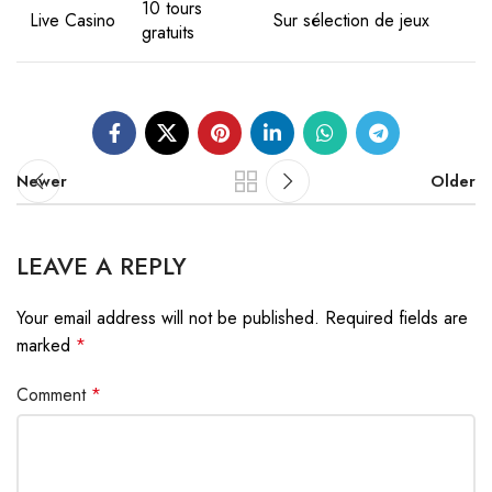
10 tours
Live Casino
Sur sélection de jeux
gratuits
Newer
Older
LEAVE A REPLY
Your email address will not be published.
Required fields are
marked
*
Comment
*