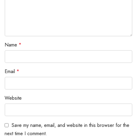
Name
*
Email
*
Website
Save my name, email, and website in this browser for the
next time I comment.