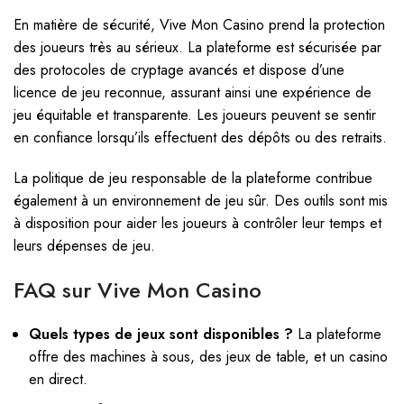
En matière de sécurité, Vive Mon Casino prend la protection
des joueurs très au sérieux. La plateforme est sécurisée par
des protocoles de cryptage avancés et dispose d’une
licence de jeu reconnue, assurant ainsi une expérience de
jeu équitable et transparente. Les joueurs peuvent se sentir
en confiance lorsqu’ils effectuent des dépôts ou des retraits.
La politique de jeu responsable de la plateforme contribue
également à un environnement de jeu sûr. Des outils sont mis
à disposition pour aider les joueurs à contrôler leur temps et
leurs dépenses de jeu.
FAQ sur Vive Mon Casino
Quels types de jeux sont disponibles ?
La plateforme
offre des machines à sous, des jeux de table, et un casino
en direct.