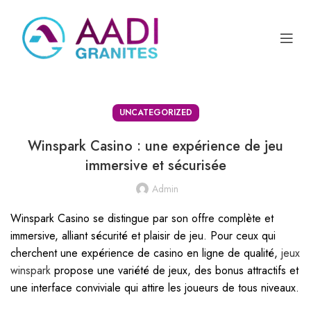
UNCATEGORIZED
Winspark Casino : une expérience de jeu
immersive et sécurisée
Admin
Winspark Casino se distingue par son offre complète et
immersive, alliant sécurité et plaisir de jeu. Pour ceux qui
cherchent une expérience de casino en ligne de qualité,
jeux
winspark
propose une variété de jeux, des bonus attractifs et
une interface conviviale qui attire les joueurs de tous niveaux.