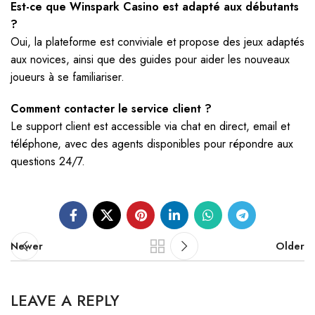
Est-ce que Winspark Casino est adapté aux débutants
?
Oui, la plateforme est conviviale et propose des jeux adaptés
aux novices, ainsi que des guides pour aider les nouveaux
joueurs à se familiariser.
Comment contacter le service client ?
Le support client est accessible via chat en direct, email et
téléphone, avec des agents disponibles pour répondre aux
questions 24/7.
Newer
Older
LEAVE A REPLY