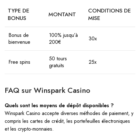
TYPE DE
CONDITIONS DE
MONTANT
BONUS
MISE
Bonus de
100% jusqu’à
30x
bienvenue
200€
50 tours
Free spins
25x
gratuits
FAQ sur Winspark Casino
Quels sont les moyens de dépôt disponibles ?
Winspark Casino accepte diverses méthodes de paiement, y
compris les cartes de crédit, les portefeuilles électroniques
et les crypto-monnaies.