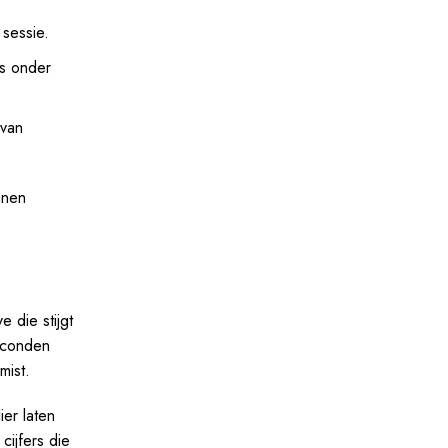
sessie.
es onder
 van
nnen
e die stijgt
seconden
mist.
ier laten
cijfers die