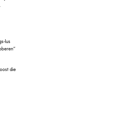
.
gs‑lus
roberen”
oost die