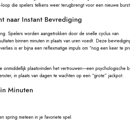
ne‑loop die spelers telkens weer terugbrengt voor een nieuwe burst
t naar Instant Bevrediging
ning. Spelers worden aangetrokken door de snelle cyclus van
esultaten binnen minuten in plaats van uren voedt. Deze bevredigin
 verlies is er bijna een reflexmatige impuls om “nog een keer te p
die onmiddellijk plaatsvinden het vertrouwen—een psychologische b
enster, in plaats van dagen te wachten op een “grote” jackpot.
 in Minuten
n spring meteen in je favoriete spel.