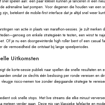
t snel spelen aan: een paar klikken kunnen je lanceren in een ni
ie de adrenaline laat pompen. Voor degenen die houden van een sn
jn, betekent de mobile‑first interface dat je altijd snel weer kun
stingen van actie in plaats van marathon‑sessies. Je zult merken 
steden—genoeg om enkele strategieën te testen, een winst te na
et. Of je nu een doorgewinterde high roller bent of een casual fa
der de vermoeidheid die ontstaat bij lange speelperiodes.
nelle Uitkomsten
gt de korte‑sessie publiek naar spellen die snelle resultaten en
aarden omdat ze slechts één beslissing per ronde vereisen en dir
vleugje risico‑nemen toe zonder diepgaande strategie te vereise
edient ook snelle stops. Met live streams die elke minuut ververs
ijna meteen verder gaan. Deze mix van klassieke tafelactie en mod