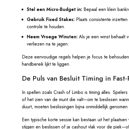
Stel een Micro‑Budget in:
Bepaal een klein bankro
Gebruik Fixed Stakes:
Plaats consistente inzetten
controle te houden.
Neem Vroege Winsten:
Als je een winst behaalt 
verliezen na te jagen.
Deze eenvoudige regels helpen je focus te behouden 
handbereik lijkt te liggen.
De Puls van Besluit Timing in Fast‑
In spellen zoals Crash of Limbo is timing alles. Spelers 
of het zien van de munt die valt—om te beslissen wan
duurt, moeten beslissingen bijna onmiddellijk genomen 
Een typische korte sessie kan bestaan uit het plaatsen 
stijgen en beslissen of je cashout vlak voor de piek—of