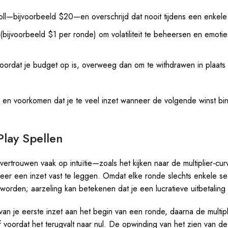
ll—bijvoorbeeld $20—en overschrijd dat nooit tijdens een enkele 
 (bijvoorbeeld $1 per ronde) om volatiliteit te beheersen en emoti
voordat je budget op is, overweeg dan om te withdrawen in plaats
en voorkomen dat je te veel inzet wanneer de volgende winst bi
Play Spellen
vertrouwen vaak op intuïtie—zoals het kijken naar de multiplier‑curv
neer een inzet vast te leggen. Omdat elke ronde slechts enkele 
worden; aarzeling kan betekenen dat je een lucratieve uitbetaling 
van je eerste inzet aan het begin van een ronde, daarna de multipl
 voordat het terugvalt naar nul. De opwinding van het zien van de 