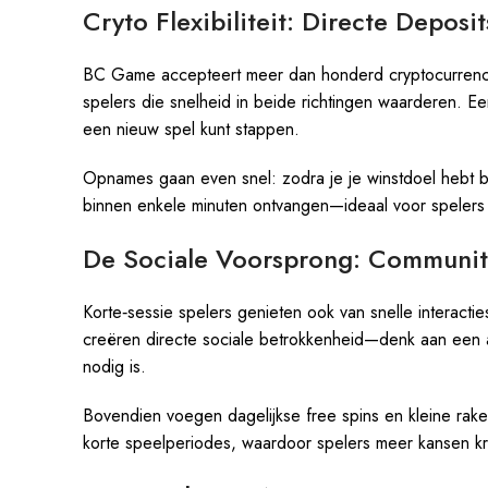
Cryto Flexibiliteit: Directe Depos
BC Game accepteert meer dan honderd cryptocurrenci
spelers die snelheid in beide richtingen waarderen. Ee
een nieuw spel kunt stappen.
Opnames gaan even snel: zodra je je winstdoel hebt ber
binnen enkele minuten ontvangen—ideaal voor spelers d
De Sociale Voorsprong: Community
Korte‑sessie spelers genieten ook van snelle interactie
creëren directe sociale betrokkenheid—denk aan een 
nodig is.
Bovendien voegen dagelijkse free spins en kleine rak
korte speelperiodes, waardoor spelers meer kansen kr