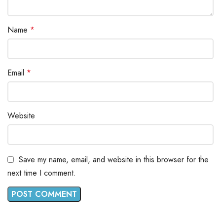
Name
*
Email
*
Website
Save my name, email, and website in this browser for the
next time I comment.