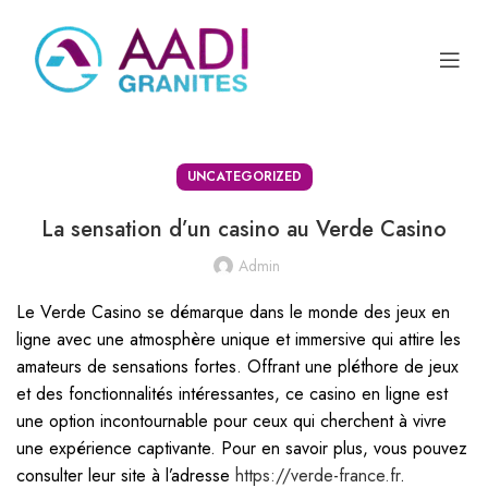
UNCATEGORIZED
La sensation d’un casino au Verde Casino
Admin
Le Verde Casino se démarque dans le monde des jeux en
ligne avec une atmosphère unique et immersive qui attire les
amateurs de sensations fortes. Offrant une pléthore de jeux
et des fonctionnalités intéressantes, ce casino en ligne est
une option incontournable pour ceux qui cherchent à vivre
une expérience captivante. Pour en savoir plus, vous pouvez
consulter leur site à l’adresse
https://verde-france.fr
.