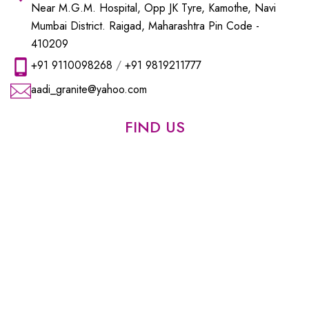
Near M.G.M. Hospital, Opp JK Tyre, Kamothe, Navi
Mumbai District. Raigad, Maharashtra Pin Code -
410209
+91 9110098268
/
+91 9819211777
aadi_granite@yahoo.com
FIND US