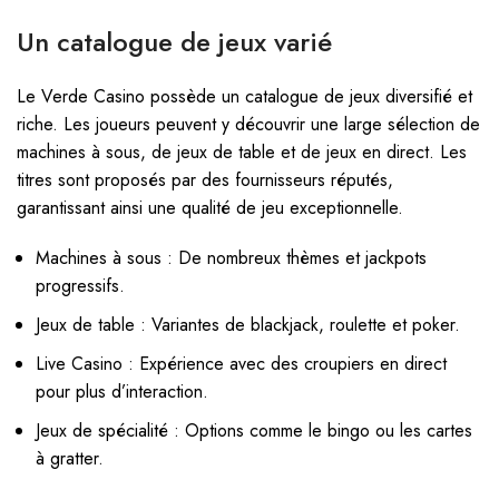
Un catalogue de jeux varié
Le Verde Casino possède un catalogue de jeux diversifié et
riche. Les joueurs peuvent y découvrir une large sélection de
machines à sous, de jeux de table et de jeux en direct. Les
titres sont proposés par des fournisseurs réputés,
garantissant ainsi une qualité de jeu exceptionnelle.
Machines à sous : De nombreux thèmes et jackpots
progressifs.
Jeux de table : Variantes de blackjack, roulette et poker.
Live Casino : Expérience avec des croupiers en direct
pour plus d’interaction.
Jeux de spécialité : Options comme le bingo ou les cartes
à gratter.