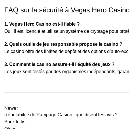
FAQ sur la sécurité à Vegas Hero Casin
1. Vegas Hero Casino est-il fiable ?
Oui, il est licencié et utilise un système de cryptage pour pr
2. Quels outils de jeu responsable propose le casino ?
Le casino offre des limites de dépôt et des options d’auto-ex
3. Comment le casino assure-t-il l’équité des jeux ?
Les jeux sont testés par des organismes indépendants, garantis
Newer
Réputabilité de Pampago Casino : que disent les avis ?
Back to list
Older