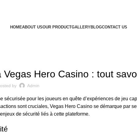
HOME
ABOUT US
OUR PRODUCT
GALLERY
BLOG
CONTACT US
Whatsapp Enquiry
UNCATEGORIZED
à Vegas Hero Casino : tout savo
osted by
Admin
sécurisée pour les joueurs en quête d’expériences de jeu cap
ransactions sont cruciales, Vegas Hero Casino se démarque par se
njeux de sécurité liés à cette plateforme.
ité