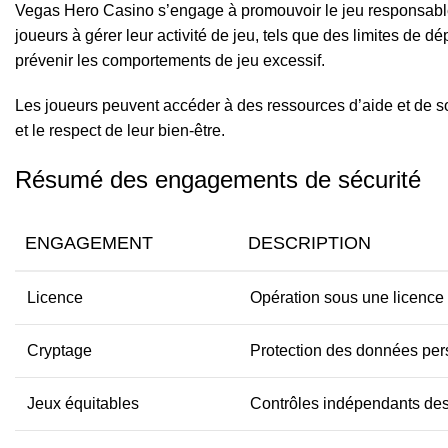
Vegas Hero Casino s’engage à promouvoir le jeu responsable pa
joueurs à gérer leur activité de jeu, tels que des limites de d
prévenir les comportements de jeu excessif.
Les joueurs peuvent accéder à des ressources d’aide et de sou
et le respect de leur bien-être.
Résumé des engagements de sécurité
ENGAGEMENT
DESCRIPTION
Licence
Opération sous une licence
Cryptage
Protection des données per
Jeux équitables
Contrôles indépendants des