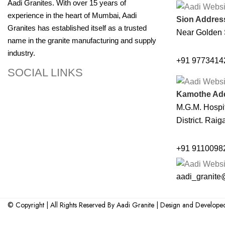
Aadi Granites. With over 15 years of
experience in the heart of Mumbai, Aadi
Sion
Addres
Granites has established itself as a trusted
Near Golden 
name in the granite manufacturing and supply
industry.
+91 9773414
SOCIAL LINKS
Kamothe
Ad
M.G.M. Hospi
District. Rai
+91 9110098
aadi_granit
© Copyright | All Rights Reserved By Aadi Granite | Design and Develop