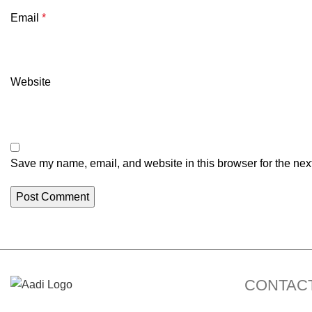
Email
*
Website
Save my name, email, and website in this browser for the nex
CONTAC