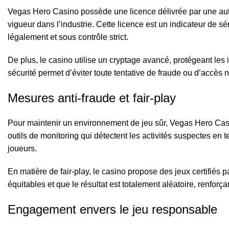
Vegas Hero Casino possède une licence délivrée par une auto
vigueur dans l’industrie. Cette licence est un indicateur de s
légalement et sous contrôle strict.
De plus, le casino utilise un cryptage avancé, protégeant les
sécurité permet d’éviter toute tentative de fraude ou d’accès
Mesures anti-fraude et fair-play
Pour maintenir un environnement de jeu sûr, Vegas Hero Casi
outils de monitoring qui détectent les activités suspectes en
joueurs.
En matière de fair-play, le casino propose des jeux certifiés
équitables et que le résultat est totalement aléatoire, renforça
Engagement envers le jeu responsable