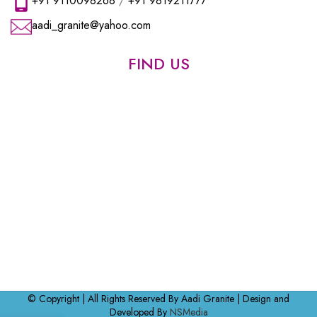
+91 9110098268
/
+91 9819211777
aadi_granite@yahoo.com
FIND US
© Copyright | All Rights Reserved By Aadi Granite | Design and
Developed By
NSMedia