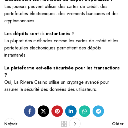
Les joueurs peuvent utiliser des cartes de crédit, des
portefeuilles électroniques, des virements bancaires et des
cryptomonnaies.
Les dépôts sont-ils instantanés ?
La plupart des méthodes comme les cartes de crédit et les
portefeuilles électroniques permettent des dépôts
instantanés.
La plateforme est-elle sécurisée pour les transactions
?
Oui, La Riviera Casino utilise un cryptage avancé pour
assurer la sécurité des données des utilisateurs.
Newer
Older