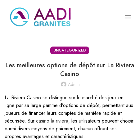
UNCATEGORIZED
Les meilleures options de dépôt sur La Riviera
Casino
Admin
La Riviera Casino se distingue sur le marché des jeux en
ligne par sa large gamme d’options de dépôt, permettant aux
joueurs de financer leurs comptes de manière rapide et
sécurisée. Sur
casino la riviera
, les utilisateurs peuvent choisir
parmi divers moyens de paiement, chacun offrant ses
propres avantages et caractéristiques.