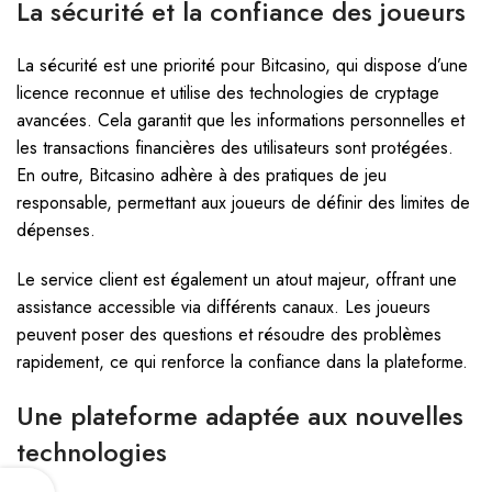
La sécurité et la confiance des joueurs
La sécurité est une priorité pour Bitcasino, qui dispose d’une
licence reconnue et utilise des technologies de cryptage
avancées. Cela garantit que les informations personnelles et
les transactions financières des utilisateurs sont protégées.
En outre, Bitcasino adhère à des pratiques de jeu
responsable, permettant aux joueurs de définir des limites de
dépenses.
Le service client est également un atout majeur, offrant une
assistance accessible via différents canaux. Les joueurs
peuvent poser des questions et résoudre des problèmes
rapidement, ce qui renforce la confiance dans la plateforme.
Une plateforme adaptée aux nouvelles
technologies