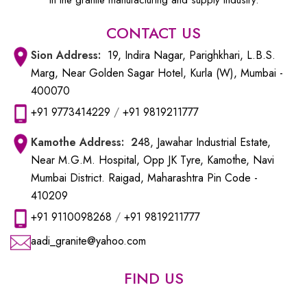
in the granite manufacturing and supply industry.
CONTACT US
Sion
Address:
19, Indira Nagar, Parighkhari, L.B.S.
Marg, Near Golden Sagar Hotel, Kurla (W), Mumbai -
400070
+91 9773414229
/
+91 9819211777
Kamothe
Address: 2
48, Jawahar Industrial Estate,
Near M.G.M. Hospital, Opp JK Tyre, Kamothe, Navi
Mumbai District. Raigad, Maharashtra Pin Code -
410209
+91 9110098268
/
+91 9819211777
aadi_granite@yahoo.com
FIND US