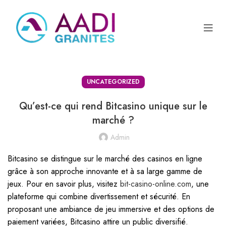
UNCATEGORIZED
Qu’est-ce qui rend Bitcasino unique sur le
marché ?
Admin
Bitcasino se distingue sur le marché des casinos en ligne
grâce à son approche innovante et à sa large gamme de
jeux. Pour en savoir plus, visitez
bit-casino-online.com
, une
plateforme qui combine divertissement et sécurité. En
proposant une ambiance de jeu immersive et des options de
paiement variées, Bitcasino attire un public diversifié.