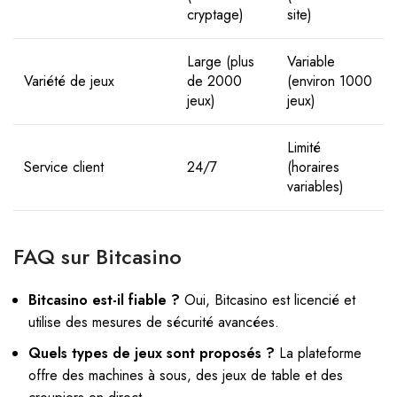
cryptage)
site)
Large (plus
Variable
Variété de jeux
de 2000
(environ 1000
jeux)
jeux)
Limité
Service client
24/7
(horaires
variables)
FAQ sur Bitcasino
Bitcasino est-il fiable ?
Oui, Bitcasino est licencié et
utilise des mesures de sécurité avancées.
Quels types de jeux sont proposés ?
La plateforme
offre des machines à sous, des jeux de table et des