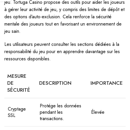
jeu. Tortuga Casino propose des outils pour aider les joueurs
à gérer leur activité de jeu, y compris des limites de dépôt et
des options d’auto-exclusion. Cela renforce la sécurité
mentale des joueurs tout en favorisant un environnement de
jeu sain.
Les utilisateurs peuvent consulter les sections dédiées à la
responsabilité du jeu pour en apprendre davantage sur les
ressources disponibles.
MESURE
DE
DESCRIPTION
IMPORTANCE
SÉCURITÉ
Protége les données
Cryptage
pendant les
Élevée
SSL
transactions.