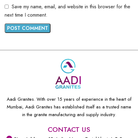
Save my name, email, and website in this browser for the
next time I comment.
Aadi Granites. With over 15 years of experience in the heart of
Mumbai, Aadi Granites has established itself as a trusted name
in the granite manufacturing and supply industry.
CONTACT US