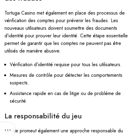
Tortuga Casino met également en place des processus de
vérification des comptes pour prévenir les fraudes. Les
nouveaux utilisateurs doivent soumettre des documents
d’identité pour prouver leur identité. Cette étape essentielle
permet de garantir que les comptes ne peuvent pas être
utilisés de manière abusive.
Vérification d’identité requise pour tous les utilisateurs.
Mesures de contrôle pour détecter les comportements
suspects.
Assistance rapide en cas de litige ou de problème de
sécurité.
La responsabilité du jeu
Le site promeut également une approche responsable du