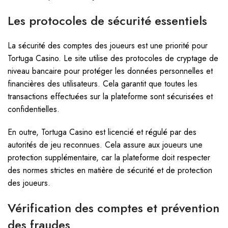
Les protocoles de sécurité essentiels
La sécurité des comptes des joueurs est une priorité pour
Tortuga Casino. Le site utilise des protocoles de cryptage de
niveau bancaire pour protéger les données personnelles et
financières des utilisateurs. Cela garantit que toutes les
transactions effectuées sur la plateforme sont sécurisées et
confidentielles.
En outre, Tortuga Casino est licencié et régulé par des
autorités de jeu reconnues. Cela assure aux joueurs une
protection supplémentaire, car la plateforme doit respecter
des normes strictes en matière de sécurité et de protection
des joueurs.
Vérification des comptes et prévention
des fraudes