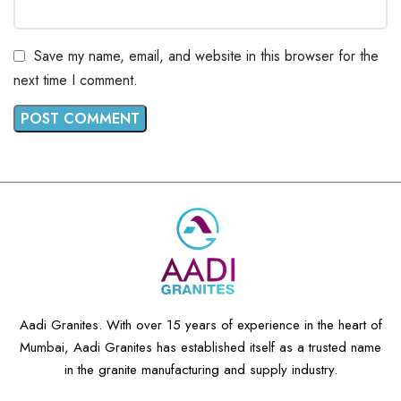
Save my name, email, and website in this browser for the
next time I comment.
Aadi Granites. With over 15 years of experience in the heart of
Mumbai, Aadi Granites has established itself as a trusted name
in the granite manufacturing and supply industry.