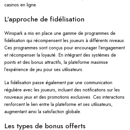
casinos en ligne.
L’approche de fidélisation
Winspark a mis en place une gamme de programmes de
fidélisation qui récompensent les joueurs à différents niveaux.
Ces programmes sont conçus pour encourager l’engagement
et récompenser la loyauté. En intégrant des systèmes de
points et des bonus attractifs, la plateforme maximise
l’expérience de jeu pour ses utilisateurs.
La fidélisation passe également par une communication
régulière avec les joueurs, incluant des notifications sur les
nouveaux jeux et des promotions exclusives. Ces interactions
renforcent le lien entre la plateforme et ses utilisateurs,
augmentant ainsi la satisfaction globale.
Les types de bonus offerts