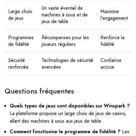
Un vaste éventail de
Large choix
Maximise
machines à sous et de
de jeux
l’engagement
jeux de table
Programmes
Récompenses pour les
Renforce la
de fidélité
joueurs réguliers
fidélité
Sécurité
Technologies de sécurité
Confiance
renforcée
avancées
accrue
Questions fréquentes
Quels types de jeux sont disponibles sur Winspark ?
La plateforme propose un large choix de jeux de casino,
allant des machines à sous aux jeux de table.
Comment fonctionne le programme de fidélité ?
Les