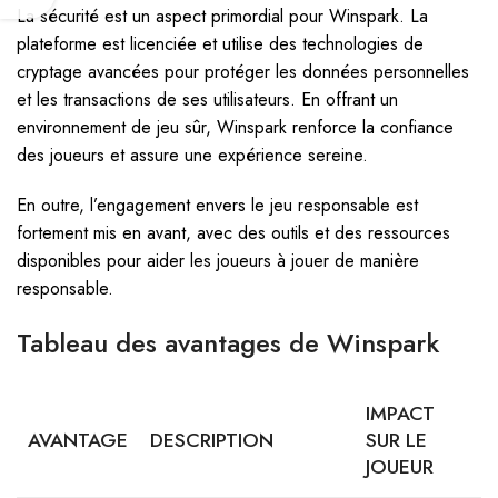
La sécurité est un aspect primordial pour Winspark. La
plateforme est licenciée et utilise des technologies de
cryptage avancées pour protéger les données personnelles
et les transactions de ses utilisateurs. En offrant un
environnement de jeu sûr, Winspark renforce la confiance
des joueurs et assure une expérience sereine.
En outre, l’engagement envers le jeu responsable est
fortement mis en avant, avec des outils et des ressources
disponibles pour aider les joueurs à jouer de manière
responsable.
Tableau des avantages de Winspark
IMPACT
AVANTAGE
DESCRIPTION
SUR LE
JOUEUR