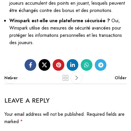
joueurs accumulent des points en jouant, lesquels peuvent
être échangés contre des bonus et des promotions.
Winspark est-elle une plateforme sécurisée ?
Oui,
Winspark utilise des mesures de sécurité avancées pour
protéger les informations personnelles et les transactions
des joueurs.
Newer
Older
LEAVE A REPLY
Your email address will not be published.
Required fields are
marked
*