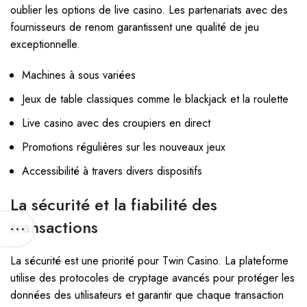
oublier les options de live casino. Les partenariats avec des
fournisseurs de renom garantissent une qualité de jeu
exceptionnelle.
Machines à sous variées
Jeux de table classiques comme le blackjack et la roulette
Live casino avec des croupiers en direct
Promotions régulières sur les nouveaux jeux
Accessibilité à travers divers dispositifs
La sécurité et la fiabilité des
transactions
La sécurité est une priorité pour Twin Casino. La plateforme
utilise des protocoles de cryptage avancés pour protéger les
données des utilisateurs et garantir que chaque transaction